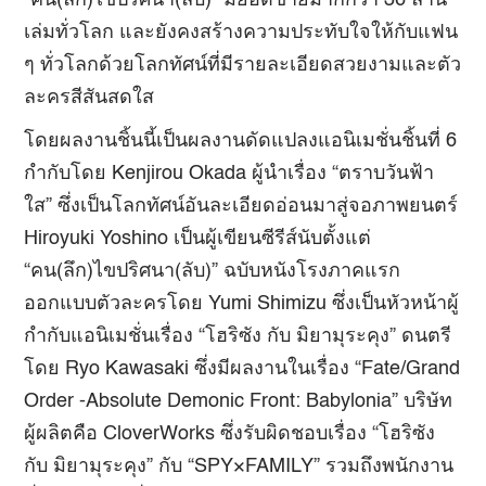
“คน(ลึก)ไขปริศนา(ลับ)” มียอดขายมากกว่า 36 ล้าน
เล่มทั่วโลก และยังคงสร้างความประทับใจให้กับแฟน
ๆ ทั่วโลกด้วยโลกทัศน์ที่มีรายละเอียดสวยงามและตัว
ละครสีสันสดใส
โดยผลงานชิ้นนี้เป็นผลงานดัดแปลงแอนิเมชั่นชิ้นที่ 6
กำกับโดย Kenjirou Okada ผู้นำเรื่อง “ตราบวันฟ้า
ใส” ซึ่งเป็นโลกทัศน์อันละเอียดอ่อนมาสู่จอภาพยนตร์
Hiroyuki Yoshino เป็นผู้เขียนซีรีส์นับตั้งแต่
“คน(ลึก)ไขปริศนา(ลับ)” ฉบับหนังโรงภาคแรก
ออกแบบตัวละครโดย Yumi Shimizu ซึ่งเป็นหัวหน้าผู้
กำกับแอนิเมชั่นเรื่อง “โฮริซัง กับ มิยามุระคุง” ดนตรี
โดย Ryo Kawasaki ซึ่งมีผลงานในเรื่อง “Fate/Grand
Order -Absolute Demonic Front: Babylonia” บริษัท
ผู้ผลิตคือ CloverWorks ซึ่งรับผิดชอบเรื่อง “โฮริซัง
กับ มิยามุระคุง” กับ “SPY×FAMILY” รวมถึงพนักงาน