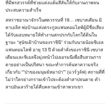
ที่มีพรสวรรค์ที่ช่วยแต่งแต้มสีสันให้กับงานภาพจน
ประสบความสำเร็จ
สหราชอาณาจักรในศตวรรษที่ 19… เซบาสเตียน มิ
คาเอลิส พ่อบ้านแห่งตระกูลแฟนทอมไฮฟ์ผู้มีชื่อเสียง
ได้รับมอบหมายให้ทำงานสกปรกกับโลกใต้ดินใน
ฐานะ “สุนัขเฝ้าบ้านของราชินี” ร่วมกับนายน้อยชิเอล
แฟนทอมไฮฟ์ อายุ 13 ปี ด้วยคำสั่งของราชินี เซบาส
เตียนและชิเอลจึงมุ่งหน้าไปเยอรมนีเพื่อสืบสวนการ
ตายอย่างเป็นปริศนา ขณะทำการค้นหาความจริง
เกี่ยวกับ “”ป่าของมนุษย์หมาป่า”” (แวร์วูล์ฟ) สถานที่ที่
ไม่ว่าใครย่างกรายเข้าไปจะต้องคำสาปจนตาย คำ
สาปอันเลวร้ายได้คืบคลานเข้าหาพวกเขา