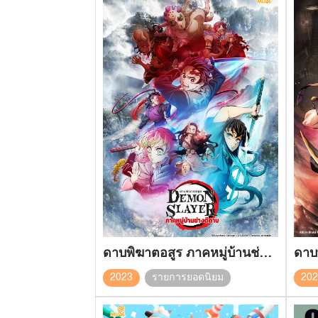
ดาบพิฆาตอสูร ภาคหมู่บ้านช่างตีดาบ
2023
รายการยอดนิยม
20