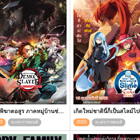
ดาบพิฆาตอสูร ภาคหมู่บ้านช่างตีดาบ
23
ละครภาพยนต์
2023
ละครภาพยนต์