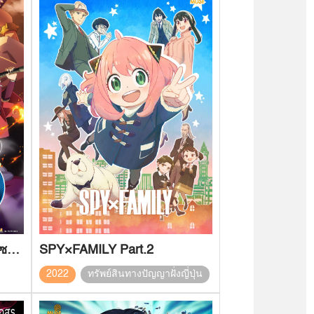
เกิดใหม่ชาตินี้ก็เป็นสไลม์ไปซะแล้ว : สายสัมพันธ์สีชาด
SPY×FAMILY Part.2
2022
ทรัพย์สินทางปัญญาฝั่งญี่ปุ่น