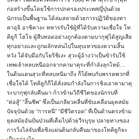
บทนำ ในสมัยคริตส์ศักราช 1333 คามาคุระบากุฟุที่
ก่อสร้างขึ้นโดยใช้การปกครองประเทศญี่ปุ่นด้วย
นักรบเป็นพื้นฐาน ได้ล่มสลายด้วยการปฏิวัติของทา
คาอุจิ อาชิคางะ ทหารรับใช้ผู้ที่ได้รับความเชื่อใจ โท
คิยูกิ โฮโจ ผู้สืบทอดอย่างถูกต้องตามบากุฟุได้สูญเสีย
ทุกอย่างและถูกผลักหล่นไปในหุบเหวของความสิ้น
หวัง ได้จับมือกับโยริชิเงะ สุวะผู้อ้างว่าเป็นข้ารับใช้
เทพเจ้าหลบหนีออกจากคามาคุระที่กำลังลุกไหม้…
ในดินแดนสุวะที่หลบหนีมาถึง ก็ได้พบกับพรรคพวกที่
เชื่อใจได้ โทคิยูกิก็ได้สั่งสมกำลังในการชิงเอาคามาคุ
ระบากุฟุกลับคืนมา ก้าวข้ามวิถีชีวิตของนักรบที่
“ต่อสู้” “สิ้นชีพ” ซึ่งเป็นเกลียวคลื่นที่ขับเคลื่อนยุคสมัย
ปัจจุบันด้วย “การหนี” “มีชีวิตรอด” ที่เป็นด้านตรงข้าม
ยุคสมัยอันปั่นป่วนที่เต็มไปด้วยวีรบุรุษ ปลายทางของ
การวิ่งไล่จับเพื่อชิงแผ่นดินกลับคืนมาของโทคิยูกิจะ