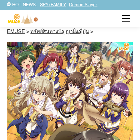
HOT NEWS:
SPYxFAMILY
Demon Slayer
EMUSE
>
ทรัพย์สินทางปัญญาฝั่งญี่ปุ่น
>