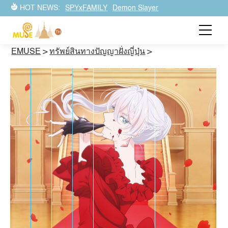
HOT NEWS:
SPYxFAMILY
Demon Slayer
EMUSE
>
ทรัพย์สินทางปัญญาฝั่งญี่ปุ่น
>