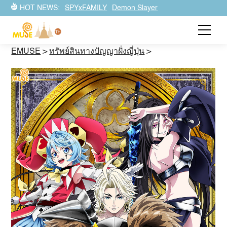
HOT NEWS:
SPYxFAMILY
Demon Slayer
EMUSE
>
ทรัพย์สินทางปัญญาฝั่งญี่ปุ่น
>