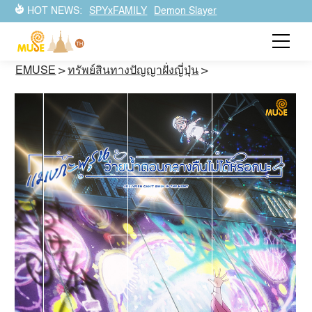
HOT NEWS:
SPYxFAMILY
Demon Slayer
EMUSE
>
ทรัพย์สินทางปัญญาฝั่งญี่ปุ่น
>