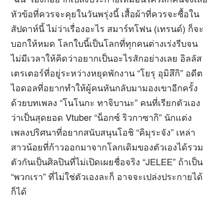
“ฉัน” เองก็อยากเปล่งประกายเหมือนใครสักคนจังเลย
หัวข้อที่ควรจะคุยในวันพรุ่งนี้ เสื้อผ้าที่ควรจะซื้อใน
สัปดาห์นี้ ไม่ว่าเรื่องอะไร สมาร์ทโฟน (เทรนด์) ก็จะ
บอกให้หมด โลกใบนี้เป็นโลกที่ทุกคนต่างเร่งรีบจน
ไม่มีเวลาให้คิดว่าอยากเป็นอะไรสักอย่างเลย อิลลัส
เตรเตอร์ที่อยู่ระหว่างหยุดพักงาน “โยรุ อุมิสึกิ” อดีต
ไอดอลที่อยากทำให้ผู้คนหันกลับมามองเขาอีกครั้ง
ด้วยบทเพลง “โนโนกะ ทาจิบานะ” คนที่เรียกตัวเอง
ว่าเป็นสุดยอด Vtuber “น็อกซ์ ริวกาซากิ” นักแต่ง
เพลงปริศนาที่อยากสนับสนุนโอชิ “คิมุระจัง” เหล่า
สาวน้อยที่ก้าวออกมาจากโลกเดิมของตัวเองได้รวม
ตัวกันเป็นศิลปินที่ไม่เปิดเผยชื่อจริง “JELEE” ถ้าเป็น
“พวกเรา” ที่ไม่ใช่ตัวเองละก็ อาจจะเปล่งประกายได้
ก็ได้