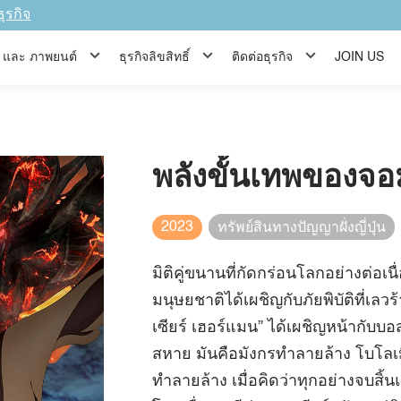
ธุรกิจ
ีส์ และ ภาพยนต์
ธุรกิจลิขสิทธิ์
ติดต่อธุรกิจ
JOIN US
พลังขั้นเทพของจอม
2023
ทรัพย์สินทางปัญญาฝั่งญี่ปุ่น
มิติคู่ขนานที่กัดกร่อนโลกอย่างต่อเน
มนุษยชาติได้เผชิญกับภัยพิบัติที่เลว
เซียร์ เฮอร์แมน” ได้เผชิญหน้ากับบ
สหาย มันคือมังกรทำลายล้าง โบโลเมี
ทำลายล้าง เมื่อคิดว่าทุกอย่างจบสิ้