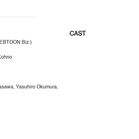
CAST
WEBTOON Biz.)
 Kohno
irasawa, Yasuhiro Okumura,