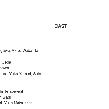
CAST
 Ogawa, Akiko Waba, Tani
ki Ueda
usawa
hara, Yuka Yamori, Shin
shi Terabayashi
shiwagi
hi, Yuka Matsushita