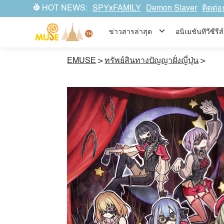
HOT NEWS:
SPYxFAMILY
Demon Slayer
ติดต่อ
ข่าวสารล่าสุด
อนิเมชันทีวีซีร
EMUSE
>
ทรัพย์สินทางปัญญาฝั่งญี่ปุ่น
>