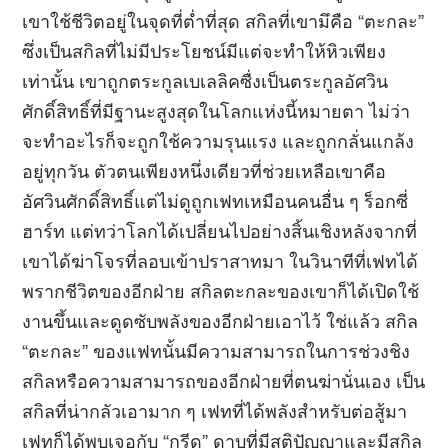
เขาใช้ชีวิตอยู่ในจุดที่ต่ำที่สุด สกิลที่เขามึคือ “ตะกละ”
ซึ่งเป็นสกิลที่ไม่มีประโยชน์มีแต่จะทำให้หิวเพียง
เท่านั้น เขาถูกตระกูลเบเลลิคซื่งเป็นตระกูลอัศวิน
ศักดิ์สิทธิ์ที่มีฐานะสูงสุดในโลกแห่งนี้หมายตา ไม่ว่า
จะทำอะไรก็จะถูกใช้ความรุนแรง และถูกกลั่นแกล้ง
อยู่ทุกวัน ตัวตนเพียงหนึ่งเดียวที่ช่วยเหลือเขาคือ
อัศวินศักดิ์สิทธิ์แต่ไม่ดูถูกเฟทเหมือนคนอื่น ๆ ร็อกซี่
ฮาร์ท แต่ทว่าโลกได้เปลี่ยนไปอย่างสิ้นเชิงหลังจากที่
เขาได้ฆ่าโจรที่ลอบเข้าปราสาทมา ในวินาทีที่เฟทได้
พรากชีวิตของอีกฝ่าย สกิลตะกละของเขาก็ได้เปิดใช้
งานขึ้นและดูดซับพลังของอีกฝ่ายเอาไว้ ใช่แล้ว สกิล
“ตะกละ” ของแฟทนั้นมีความสามารถในการช่วงชิง
สกิลหรือความสามารถของอีกฝ่ายที่ตนฆ่านั่นเอง เป็น
สกิลที่น่ากลัวเอามาก ๆ เฟทที่ได้พลังสำหรับต่อสู้มา
เฟทก็ได้พบเจอกับ “กรีด” ดาบที่มีสติปัญญาและมีสกิล