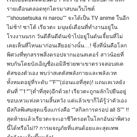
เรื่องยอดฮิตติดอันดับ 1 ทั้งรายวัน รายสัปดาห์ และ
รายเดือนตลอดทุกไตรมาสบนเว็บไซต์
“”shousetsuka ni narou”” จะได้เป็น TV anime ในอีก
ไม่ช้า! ซาโต้ เรียวตะ มนุษย์เดือนที่ทำงานอยู่ใน
โรงงานนรก วันดีคืนดีดันเข้าไปอยู่ในดันเจี้ยนที่ไม่
เคยเห็นที่ไหนมาก่อนเสียอย่างนั้น…! ซึ่งที่นั่นคือโลก
พิศวงที่ทุกสรรพสิ่งดรอปจากมอนสเตอร์ สาวน้อยที่
พบกันโดยบังเอิญชื่อเอมิลีช่วยพาเขาตรวจสอบสเต
ตัสของตัวเอง พบว่าสเตตัสพลังกายและพลังเวท
ทั้งหมดอยู่ที่ระดับ “”F””(อ่อนแอที่สุด)! แถมเลเวลยัง
ตันที่ “”1″”(ต่ำที่สุด)อีกด้วย! เรียวตะถูกผลักไปยืนอยู่
ขอบเหวแห่งความสิ้นหวัง แต่แล้วเขาก็ได้รู้ว่าตัวเอง
มีสกิลพิเศษสุดแข็งแกร่งคือ “”สกิลการดรอป all S”” !!
สุดท้ายแล้วเรียวตะจะเอาชีวิตรอดในโลกอันน่าพิศวง
นี้ได้หรือไม่!? การผจญภัยที่แสนด้อยและสุดเทพ