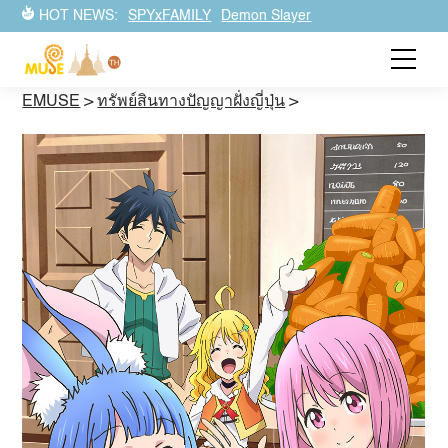
HOT NEWS:
SPYxFAMILY
Demon Slayer
EMUSE
>
ทรัพย์สินทางปัญญาฝั่งญี่ปุ่น
>