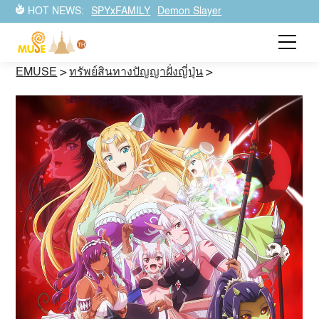
HOT NEWS:
SPYxFAMILY
Demon Slayer
EMUSE
>
ทรัพย์สินทางปัญญาฝั่งญี่ปุ่น
>