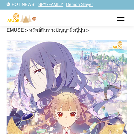
HOT NEWS:
SPYxFAMILY
Demon Slayer
EMUSE
>
ทรัพย์สินทางปัญญาฝั่งญี่ปุ่น
>