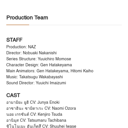
Production Team
STAFF
Production: NAZ
Director: Nobuaki Nakanishi
Series Structure: Yuuichiro Momose
Character Design: Gen Hatakeyama
Main Animators: Gen Hatakeyama, Hitomi Kaiho
Music: Takatsugu Wakabayashi
Sound Director: Yuuichi Imaizumi
CAST
อามามิยะ ยูฮิ CV: Junya Enoki
อาซาฮินะ ซามิดาเระ CV: Naomi Ozora
นอย เกรซันต์ CV: Kenjiro Tsuda
อานิมุส CV: Tatsumaru Tachibana
ชิโนโนเมะ ฮันเก็ตสึ CV: Shuuhei Iwase