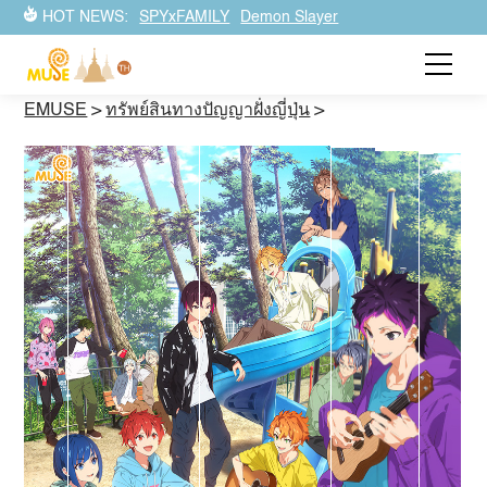
HOT NEWS:
SPYxFAMILY
Demon Slayer
EMUSE
>
ทรัพย์สินทางปัญญาฝั่งญี่ปุ่น
>