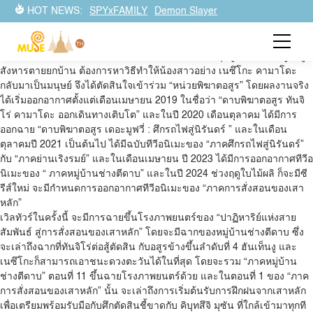
ดาบพิฆาตอสูร ปาฏิหาริย์แห่งสายสัมพันธ์ สู่การสั่งสอนของเสา
HOT NEWS:
SPYxFAMILY
Demon Slayer
หลัก
ยอดขายทะลุ 50 ล้านชุดโดยอาจารย์ผู้วาดมังงะ Koyoharu Gotouge อนิ
เมะโปรดักชันโดย ufotable ทันจิโร่ คามาโดะ เด็กหนุ่มผู้ที่ครอบครัวถูกอสูร
สังหารตายยกบ้าน ต้องการหาวิธีทำให้น้องสาวอย่าง เนซึโกะ คามาโดะ
กลับมาเป็นมนุษย์ จึงได้ตัดสินใจเข้าร่วม “หน่วยพิฆาตอสูร” โดยผลงานจริง
ได้เริ่มออกอากาศตั้งแต่เดือนเมษายน 2019 ในชื่อว่า “ดาบพิฆาตอสูร ทันจิ
โร่ คามาโดะ ออกเดินทางเติบโต” และในปี 2020 เดือนตุลาคม ได้มีการ
ออกฉาย “ดาบพิฆาตอสูร เดอะมูฟวี่ : ศึกรถไฟสู่นิรันดร์ ” และในเดือน
ตุลาคมปี 2021 เป็นต้นไป ได้มีฉบับทีวีอนิเมะของ “ภาคศึกรถไฟสู่นิรันดร์”
กับ “ภาคย่านเริงรมย์” และในเดือนเมษายน ปี 2023 ได้มีการออกอากาศทีวีอ
นิเมะของ “ ภาคหมู่บ้านช่างตีดาบ” และในปี 2024 ช่วงฤดูใบไม้ผลิ ก็จะมีซี
รีส์ใหม่ จะมีกำหนดการออกอากาศทีวีอนิเมะของ “ภาคการสั่งสอนของเสา
หลัก”
เวิลทัวร์ในครั้งนี้ จะมีการฉายขึ้นโรงภาพยนตร์ของ “ปาฏิหาริย์แห่งสาย
สัมพันธ์ สู่การสั่งสอนของเสาหลัก” โดยจะมีฉากของหมู่บ้านช่างตีดาบ ซึ่ง
จะเล่าถึงฉากที่ทันจิโร่ต่อสู้ตัดสิน กับอสูรข้างขึ้นลำดับที่ 4 ฮันเท็นงู และ
เนซึโกะก็สามารถเอาชนะดวงตะวันได้ในที่สุด โดยจะรวม “ภาคหมู่บ้าน
ช่างตีดาบ” ตอนที่ 11 ขึ้นฉายโรงภาพยนตร์ด้วย และในตอนที่ 1 ของ “ภาค
การสั่งสอนของเสาหลัก” นั้น จะเล่าถึงการเริ่มต้นรับการฝึกฝนจากเสาหลัก
เพื่อเตรียมพร้อมรับมือกับศึกตัดสินชี้ขาดกับ คิบุทสึจิ มุซัน ที่ใกล้เข้ามาทุกที