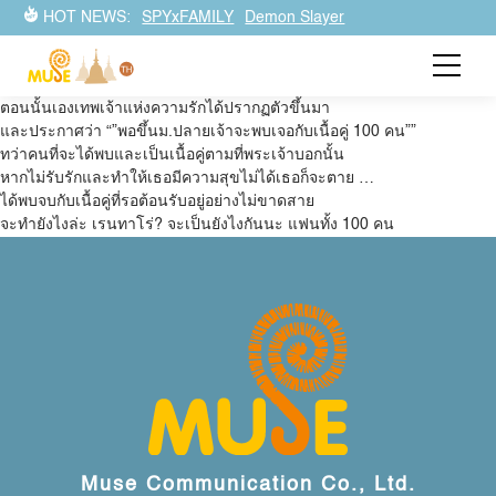
รักรักรักรักรักเธอหมดหัวใจจากแฟนสาว 100 คน
HOT NEWS:
SPYxFAMILY
Demon Slayer
ไอโจ เรนทาโร่ที่ได้อกหักครบ 100 ครั้งในช่วงม.ต้น
เขาได้มาอธิษฐานที่ศาลเจ้า
ม.ปลายนี่แหละจะต้องมีแฟนให้ได้
ตอนนั้นเองเทพเจ้าแห่งความรักได้ปรากฏตัวขึ้นมา
และประกาศว่า “”พอขึ้นม.ปลายเจ้าจะพบเจอกับเนื้อคู่ 100 คน””
ทว่าคนที่จะได้พบและเป็นเนื้อคู่ตามที่พระเจ้าบอกนั้น
หากไม่รับรักและทำให้เธอมีความสุขไม่ได้เธอก็จะตาย …
ได้พบจบกับเนื้อคู่ที่รอต้อนรับอยู่อย่างไม่ขาดสาย
จะทำยังไงล่ะ เรนทาโร่? จะเป็นยังไงกันนะ แฟนทั้ง 100 คน
Muse Communication Co., Ltd.