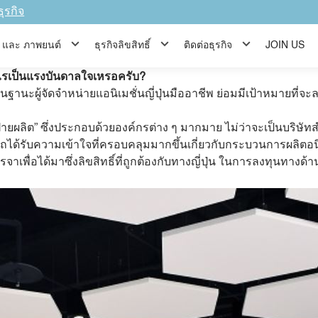
 Co., Ltd.เผยโฉมโลกลึกลับของคณะกรรมการฝ่ายผลิต,เที่ยวชม
ธุรกิจ
ยใหญ่ที่สุดในอาเซียน ได้ลงทุนกับอนิเมะนับตั้งแต่ความสำเร็จของ อ
 Ling Kao ผู้ซึ่งชำนาญด้านธุรกิจ เป็นผู้รับผิดชอบในส่วนการลงทุ
ีส์ และ ภาพยนต์
ธุรกิจลิขสิทธิ์
ติดต่อธุรกิจ
JOIN US
ี่คุ้นเคยกันสักเท่าไหร่ มาร่วมเดินทางกับพวกเราเพื่อไขความลับนี้
อะไรเป็นแรงบันดาลใจเหรอครับ?
ในฐานะผู้จัดจำหน่ายแอนิเมชั่นญี่ปุ่นมืออาชีพ ย่อมมีเป้าหมายที่จ
ายผลิต” ซึ่งประกอบด้วยองค์กรต่าง ๆ มากมาย ไม่ว่าจะเป็นบริษัทส
ได้รับความเข้าใจที่ครอบคลุมมากขึ้นเกี่ยวกับกระบวนการผลิตอนิเ
เจรจาเพื่อได้มาซึ่งลิขสิทธิ์ที่ถูกต้องกับทางญี่ปุ่น ในการลงทุน