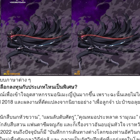
แบบภาษาต่าง ๆ
เลือกลงทุนกับประเภทไหนเป็นพิเศษ?
์เพื่อเข้าใจอุตสาหกรรมอนิเมะญี่ปุ่นมากขึ้น เพราะฉะนั้นเลยไม่ได
นปี 2018 และผลงานที่ดัดแปลงจากนิยายอย่าง “เพื่อลูกจ๋า ปะป๋าขอลุ
นักสืบนกหัวขวาน”, “แผนลับดับศัตรู”,”คุณหมอประหลาด รามุเนะ”
นวลึกลับสืบสวน แฟนตาซีผจญภัย และก็เรื่องราวอันอบอุ่นหัวใจ 
2022 จนถึงปัจจุบันก็มี “บันทึกการเดินทางต่างโลกของท่านอัศวินก
ดใหม่เพื่อขัดเกลาวิถีต่อสู้ และ กลายเป็นอัศวินฝึกหัดที่แกร่งสุ