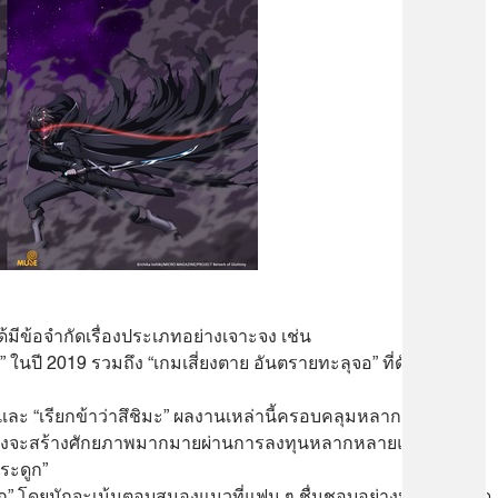
้มีข้อจำกัดเรื่องประเภทอย่างเจาะจง เช่น
ย” ในปี 2019 รวมถึง “เกมเสี่ยงตาย อันตรายทะลุจอ” ที่ดัดแปลงมา
 และ “เรียกข้าว่าสึชิมะ” ผลงานเหล่านี้ครอบคลุมหลากหลายแนว
เราหวังจะสร้างศักยภาพมากมายผ่านการลงทุนหลากหลายแนว พร้อม
ระดูก”
ดในโลก” โดยมักจะเน้นตอบสนองแนวที่แฟน ๆ ชื่นชอบอย่างประเภท เกิด