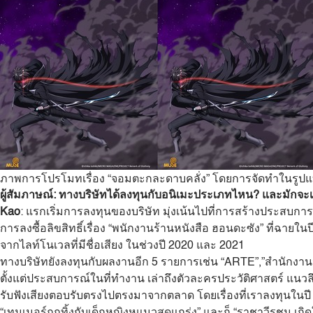
ภาพการโปรโมทเรื่อง “จอมตะกละดาบคลั่ง” โดยการจัดทำในรูป
ผู้สัมภาษณ์
:
ทางบริษัทได้ลงทุนกับอนิเมะประเภทไหน? และมักจะ
Kao
: แรกเริ่มการลงทุนของบริษัท มุ่งเน้นไปที่การสร้างประสบการณ
การลงซื้อลิขสิทธิ์เรื่อง “พนักงานร้านหนังสือ ฮอนดะซัง” ที่ฉายใ
จากไลท์โนเวลที่มีชื่อเสียง ในช่วงปี 2020 และ 2021
ทางบริษัทยังลงทุนกับผลงานอีก 5 รายการเช่น “ARTE”,”สำนักงาน
ตั้งแต่ประสบการณ์ในที่ทำงาน เล่าถึงตัวละครประวัติศาสตร์ แ
รับฟังเสียงตอบรับตรงไปตรงมาจากตลาด โดยเรื่องที่เราลงทุนในปี 
“เทมเมอร์ถูกทิ้งกับเด็กหญิงหูแมวสุดแกร่ง” และก็ “ราชาวีรชน เกิ