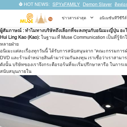
ถอดรหัสการลงทุนในแอนิเมชันญี่ปุ่นของ Muse Communication
HOT NEWS:
SPYxFAMILY
Demon Slayer
ติดต่อ
Muse Communication Co., Ltd เป็นผู้จัดจำหน่ายแอนิเมชันญี่ปุ่นรา
ทุนผลิตอนิเมะ 1-2 โปรเจกต์ทุก ๆ ปี มาคราวนี้เราได้เชิญ Ms. Hui
ข่าวสารล่าสุด
อนิเมชันทีวีซีร
อยากรู้ รวมถึงคำถามเกี่ยวกับการลงทุนด้านอนิเมะ ที่ไม่ค่อยเป็นท
ผู้สัมภาษณ์
:
ทำไมทางบริษัทถึงเลือกที่จะลงทุนกับอนิเมะญี่ปุ่น 
Hui Ling Kao (Kao):
ในฐานะที่ Muse Communication เป็นที่รู้จัก
หลายฝ่าย
อนิเมะแต่ละเรื่องทุกวันนี้ ได้รับการสนับสนุนจาก “คณะกรรมการฝ่
DVD และร้านจำหน่ายสินค้ามาร่วมกันลงทุน เราเชื่อว่าเราสามารถ
ดังนั้น บริษัทของเราจึงกระตือรอร้นที่จะเริ่มปรึกษาหารือ ในการ
สนับสนุนภายใน