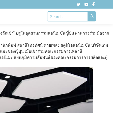
ความลับในอุตสาหกรรมการลงทุนในวงการอนิเมะ
ิโต้จุนจิ คอลเลคชั่น ในปี 2018 ทุกปีนับตั้งแต่นั้น โดยมีการระดม
นอนิเมะที่ Muse Communication Co., Ltd เพื่อตอบคำถามที่แฟน ๆ
กันเถอะ!
ะลงลึกเข้าไปสู่ในอุตสาหกรรมแอนิเมชั่นญี่ปุ่น ผ่านการร่วมมือจาก
ำนักพิมพ์ สถานีโทรทัศน์ ค่ายเพลง สตูดิโอแอนิเมชัน บริษัทเกม
มะของญี่ปุ่น เมื่อเข้าร่วมคณะกรรมการเหล่านี้
ทางด้านอนิเมะ แผนภูมิความสัมพันธ์ของคณะกรรมการการผลิตและผู้