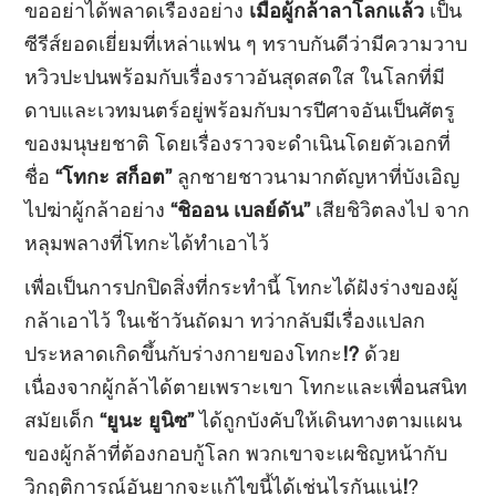
ขออย่าได้พลาดเรื่องอย่าง
เมื่อผู้กล้าลาโลกแล้ว
เป็น
ซีรีส์ยอดเยี่ยมที่เหล่าแฟน ๆ ทราบกันดีว่ามีความวาบ
หวิวปะปนพร้อมกับเรื่องราวอันสุดสดใส ในโลกที่มี
ดาบและเวทมนตร์อยู่พร้อมกับมารปีศาจอันเป็นศัตรู
ของมนุษยชาติ โดยเรื่องราวจะดำเนินโดยตัวเอกที่
ชื่อ
“โทกะ
สก็อต
”
ลูกชายชาวนามากตัญหาที่บังเอิญ
ไปฆ่าผู้กล้าอย่าง
“
ชิออน เบลย์ดัน
”
เสียชิวิตลงไป จาก
หลุมพลางที่โทกะได้ทำเอาไว้
เพื่อเป็นการปกปิดสิ่งที่กระทำนี้ โทกะได้ฝังร่างของผู้
กล้าเอาไว้ ในเช้าวันถัดมา ทว่ากลับมีเรื่องแปลก
ประหลาดเกิดขึ้นกับร่างกายของโทกะ
!?
ด้วย
เนื่องจากผู้กล้าได้ตายเพราะเขา โทกะและเพื่อนสนิท
สมัยเด็ก
“ยูนะ ยูนิซ”
ได้ถูกบังคับให้เดินทางตามแผน
ของผู้กล้าที่ต้องกอบกู้โลก พวกเขาจะเผชิญหน้ากับ
วิกฤติการณ์อันยากจะแก้ไขนี้ได้เช่นไรกันแน่
!
?