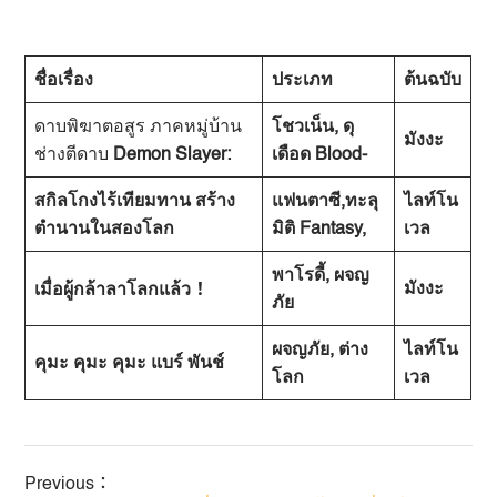
ชื่อเรื่อง
ประเภท
ต้นฉบับ
ดาบพิฆาตอสูร ภาคหมู่บ้าน
โชวเน็น
,
ดุ
มังงะ
ช่างตีดาบ
Demon Slayer:
เดือด
Blood-
สกิลโกงไร้เทียมทาน สร้าง
แฟนตาซี
,
ทะลุ
ไลท์โน
ตำนานในสองโลก
มิติ
Fantasy,
เวล
พาโรดี้
,
ผจญ
มังงะ
เมื่อผู้กล้าลาโลกแล้ว
！
ภัย
ผจญภัย
,
ต่าง
ไลท์โน
คุมะ คุมะ คุมะ แบร์ พันช์
โลก
เวล
Previous：