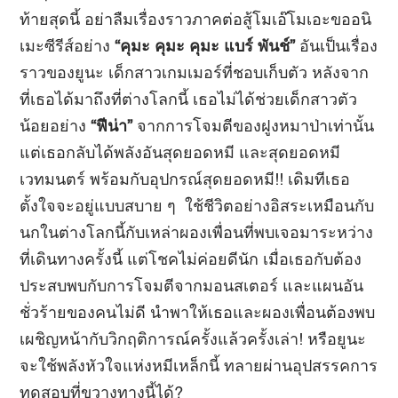
ท้ายสุดนี้ อย่าลืมเรื่องราวภาคต่อสู้โมเอ๊โมเอะขออนิ
เมะซีรีส์อย่าง
“คุมะ คุมะ คุมะ แบร์ พันช์”
อันเป็นเรื่อง
ราวของยูนะ เด็กสาวเกมเมอร์ที่ชอบเก็บตัว หลังจาก
ที่เธอได้มาถึงที่ต่างโลกนี้ เธอไม่ได้ช่วยเด็กสาวตัว
น้อยอย่าง
“ฟีน่า”
จากการโจมตีของฝูงหมาป่าเท่านั้น
แต่เธอกลับได้พลังอันสุดยอดหมี และสุดยอดหมี
เวทมนตร์ พร้อมกับอุปกรณ์สุดยอดหมี!! เดิมทีเธอ
ตั้งใจจะอยู่แบบสบาย ๆ ใช้ชีวิตอย่างอิสระเหมือนกับ
นกในต่างโลกนี้กับเหล่าผองเพื่อนที่พบเจอมาระหว่าง
ที่เดินทางครั้งนี้ แต่โชคไม่ค่อยดีนัก เมื่อเธอกับต้อง
ประสบพบกับการโจมตีจากมอนสเตอร์ และแผนอัน
ชั่วร้ายของคนไม่ดี นำพาให้เธอและผองเพื่อนต้องพบ
เผชิญหน้ากับวิกฤติการณ์ครั้งแล้วครั้งเล่า! หรือยูนะ
จะใช้พลังหัวใจแห่งหมีเหล็กนี้ ทลายผ่านอุปสรรคการ
ทดสอบที่ขวางทางนี้ได้?