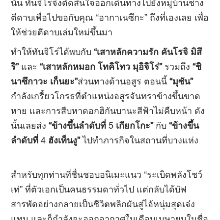
นั้น ทันจิโร่จึงตัดสินใจออกเดินทางไปยังหมู่บ้านช่าง
ตีดาบเพื่อไปขอกับคุณ “ฮากาเนซึกะ” ถึงที่เองเลย เพื่อ
ให้ช่วยตีดาบเล่มใหม่ขึ้นมา
ทำให้ทันจิโร่ได้พบกับ
“เสาหลักความรัก คันโรจิ มิสึ
ริ”
และ
“เสาหลักหมอก โทคิโทว
มุอิจิโร่”
รวมถึง
“ชิ
นาซึกาวะ เก็นยะ”
ส่วนทางด้านอสูร ตอนนี้
“มุซัน”
กำลังเกรี้ยวโกรธที่ตำแหน่งอสูรจันทราข้างขึ้นขาด
หาย และการสืบหาดอกฮิกันบานะสีฟ้าไม่คืบหน้า ดัง
นั้นเลยส่ง
“ข้างขึ้นลำดับที่
5
เกียกโกะ”
กับ
“ข้างขึ้น
ลำดับที่
4
ฮังเท็นงู”
ไปทำภารกิจในสถานที่บางแห่ง
สำหรับทุกท่านที่ชื่นชอบอนิเมะแนว “ระเบิดพลังโชว์
เท่” ที่ตัวเอกเป็นคนธรรมดาทั่วไป แต่กลับได้บัฟ
สารพัดอย่างกลายเป็นชีวิตพลิกผันสู่ไอ้หนุ่มสุดเจ๋ง
แทน และก็กำลังจะออกอากาศในเดือนเมษายนในชื่อ