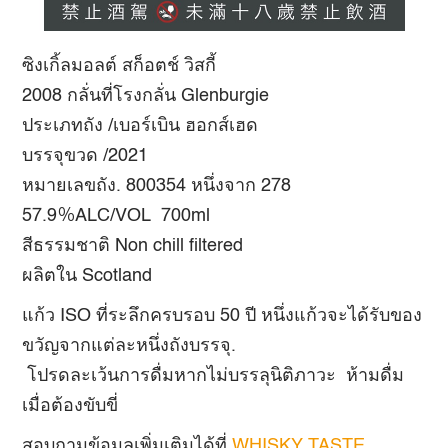
ซิงเกิ้ลมอลต์ สก็อตช์ วิสกี้
2008 กลั่นที่โรงกลั่น Glenburgie
ประเภทถัง /เบอร์เบิน ฮอกส์เฮด
บรรจุขวด /2021
หมายเลขถัง. 800354 หนึ่งจาก 278
57.9％ALC/VOL 700ml
สีธรรมชาติ Non chill filtered
ผลิตใน Scotland
แก้ว ISO ที่ระลึกครบรอบ 50 ปี หนึ่งแก้วจะได้รับของ
ขวัญจากแต่ละหนึ่งถังบรรจุ.
โปรดละเว้นการดื่มหากไม่บรรลุนิติภาวะ
ห้ามดื่ม
เมื่อต้องขับขี่
สอบถามข้อมูลเพิ่มเติมได้ที่
WHISKY TASTE