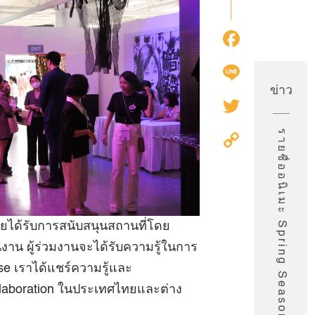
Faceb
Line
ข่าว
Twitter
รายชื่ออนิเมะ Spring Season 2026 จาก Muse
Copy
Link
โดยได้รับการสนับสนุนสถานที่โดย
งาน ผู้ร่วมงานจะได้รับความรู้ในการ
use เราได้แชร์ความรู้และ
laboration ในประเทศไทยและต่าง