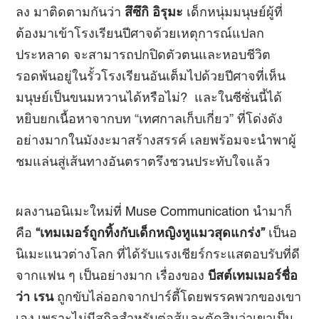
ลง มาติดตามกันว่า
สึซึกิ อิรุมะ
เด็กหนุ่มมนุษย์ผู้ที่
ต้องมาเข้าโรงเรียนปีศาจด้วยเหตุการณ์แปลก
ประหลาด จะสามารถปกปิดตัวตนและหอบชีวิต
รอดพ้นอยู่ในรั้วโรงเรียนอันเต็มไปด้วยปีศาจที่เห็น
มนุษย์เป็นขนมหวานได้หรือไม่? และในซีซั่นนี้ได้
หยิบยกเนื้อหาจากบท “เทศกาลเก็บเกี่ยว” ที่โด่งดัง
อย่างมากในมังงะมาสร้างสรรค์ เลยพร้อมจะนำพาผู้
ชมแล่นสู่เส้นทางอันตราตรึงชวนประทับใจแล้ว
ผลงานอนิเมะใหม่ที่ Muse Communication นำมาก็
คือ
“เทมเมอร์ถูกทิ้งกับเด็กหญิงหูแมวสุดแกร่ง”
เป็นอ
นิเมะแนวต่างโลก ที่ได้รับแรงเชียร์กระแสตอบรับที่ดี
จากแฟน ๆ เป็นอย่างมาก เรื่องของ
บีสต์เทมเมอร์ชื่อ
ว่า เรน
ถูกขับไล่ออกจากปาร์ตี้โดยพรรคพวกของเขา