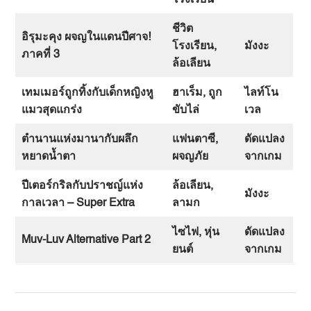
โรงเรียน
ชีวิต
อิรุมะคุง
ผจญในแดนปีศาจ
!
โรงเรียน
,
มังงะ
ภาคที่
3
ล้อเลียน
เทมเมอร์ถูกทิ้งกับเด็กหญิงหู
ฮาเร็ม
,
ถูก
ไลท์โน
แมวสุดแกร่ง
ขับไล่
เวล
ตำนานแห่งมานากับผลึก
แฟนตาซี
,
ดัดแปลง
หยาดน้ำตา
ผจญภัย
จากเกม
ปีเตอร์กริลกับปราชญ์แห่ง
ล้อเลียน
,
มังงะ
กาลเวลา
– Super Extra
ลามก
ไซไฟ
,
หุ่น
ดัดแปลง
Muv-Luv Alternative Part 2
ยนต์
จากเกม