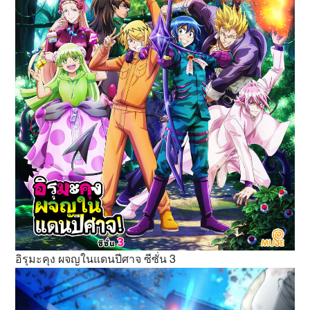
อิรุมะคุง ผจญในแดนปีศาจ ซีซั่น 3