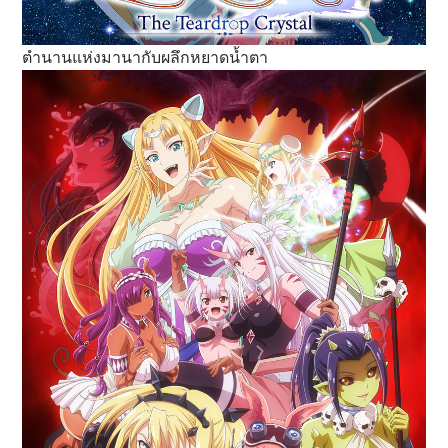
ตำนานแห่งมานากับผลึกหยาดน้ำตา