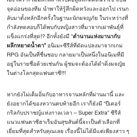
เอง เพราะไม่มีสกิลสำหรับต่อสู้และตัดสินว่าเขาเป็น
จุดอ่อนของทีม นำพาให้รู้สึกผิดหวังและออกไป เรนก
ลับมาตั้งหลักอีกครั้งในฐานะนักผจญภัย ในระหว่างที่
กำลังทดสอบก็ได้พบกับหญิงสาวที่มาจากเผ่าพันธุ์ที่
แข็งแกร่งที่สุด!? อีกทั้งยังมี “
ตำนานแห่งมานากับ
ผลึกหยาดน้ำตา”
อนิเมะซีรีส์ที่ดัดแปลงมาจากเกม
RPG อันเป็นที่ชื่นชอบ กลายมาเป็นหนึ่งในอนิเมที่มี
อยู่ในรายชื่อด้วยเช่นกัน ผู้ชมจะต้องได้ดำดิ่งผจญัย
ในต่างโลกสุดแฟนตาซี!!!
หากยังไม่เต็มอิ่มกับอาหารจานหลักที่ผ่านมานี้ และ
ยังอยากได้ของหวานตบท้ายอีก เราก็ยังมี “ปีเตอร์
กริลกับปราชญ์แห่งกาลเวลา – Super Extra” ซีรีส์
แนวแฟนตาซีฮาเร็มอันสุขสันต์นี้จะเป็นตัวเลือกที่
เยี่ยมที่สุดสำหรับคุณเลย เรื่องนี้ไม่ได้มีแต่เพียงสาว ๆ