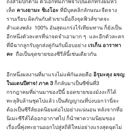
ถึงสามปีก็ตาม ตัวเอกที่มีภาพจำเป็นเด็กทรงผมหัว
เห็ด
คาเงยามะ ชิเงโอะ
ที่มีบุคคลิกลักษณะจืดจาง
ราบเรียบ ผิดกันกับตัวเขาเมื่อถึงจุดฟิวส์ขาดจะ
สำแดงพลัง 100% อันสุดแกร่งไร้เทียมทาน ก็ยังเป็น
อีกหนึ่งตัวละครที่น่าจดจำเอามาก ๆ และอีกตัวละคร
ที่มีฉากลูกรับลูกส่งคู่กันกับม็อบอย่าง
เรเก็น อาราทา
คะ
ถือเป็นจุดขายของซีรีส์นี้เช่นเดียวกัน
อีกหนึ่งผลงานที่มาแรงไม่แพ้กันเลยคือ
อิรุมะคุง ผจญ
ในแดนปีศาจ! ภาค 3
ก็กลับมาเป็นซีซั่นที่3
กรกฎาคมที่ผ่านมาของปีนี้ ยอดขายของมังงะก็ได้
ทะลุสิบล้านชุดไปแล้ว เป็นสัญญาณที่บ่งบอกว่านี่จะ
ต้องเป็นซีรีส์ยอดนิยมต่อไปอย่างแน่นอน หลังจากที่อ
นิเมะซีรีส์ได้ออกอากาศไป ก็นำพาความนิยมของ
เรื่องนี้พุ่งทะยานออกไปสู่สถิติใหม่อย่างแรงสุดฉุดไม่