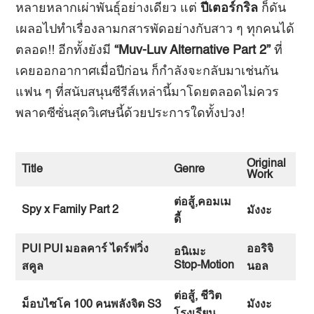
หลายหลากเผ่าพันธุ์อย่างเดียว แต่
ปีเตอร์กริล
ก็ดัน
เผลอไปทำเรื่องลามกสารพัดอย่างกับสาว ๆ ทุกคนได้
ตลอด!! อีกทั้งยังมี
“Muv-Luv Alternative Part 2”
ที่
เคยออกอากาศเมื่อปีก่อน ก็กำลังจะกลับมาเช่นกัน
แฟน ๆ ที่สนับสนุนซีรีส์เหล่านี้มาโดยตลอดไม่ควร
พลาดซีซั่นสุดวิเศษนี้ด้วยประการใดทั้งปวง!
Original
Title
Genre
Work
ต่อสู้
,
คอมเม
Spy x Family Part 2
มังงะ
ดี้
PUI PUI
มอลคาร์
ไดร์ฟวิ่ง
ออริจิ
อนิเมะ
Stop-Motion
สคูล
นอล
ต่อสู้
,
ชีวิต
ม็อบไซโค
100
คนพลังจิต
S3
มังงะ