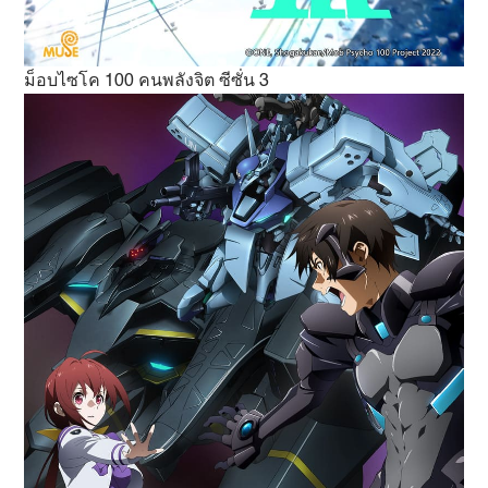
ม็อบไซโค 100 คนพลังจิต ซีซั่น 3