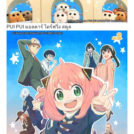
PUI PUI มอลคาร์ ไดร์ฟวิ่ง สคูล