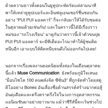
ด้วยความยาวทั้งตอนในยูทูปกะทัดรัดแค่สามนาที
พาให้เหล่ายูทูปเบอร์และอินฟลูเอนเซอร์ชื่นชอบกัน
อย่าง “PUI PUI มอลคาร์” ก็จะกลับมาให้ได้รับชมต่อ
ในตุลาคมด้วยเช่นกัน! และในคราวนี้ได้มีเรื่องราว
หม่ของ “รถโรงเรียน” มาดูกันว่าคราวนี้เจ้าตัวขนปุย
PUI PUI มอลคาร์ จะมีทีเด็ดอะไรมาทำให้ผู้ชมติด
หนึบอีก เอาแบบให้ติดหนึบจนดึงไม่ออกกันไปเลย!
นอกจากเรื่องผลงานยอดนิยมทั้งสองในเดือนตุลาคม
นี้แล้ว
Muse Communication
ยังพร้อมภูมิใจเสนอ
“ม็อบไซโค 100 คนพลังจิต ซีซั่น3” ที่ถูกจัดทำโดยสตู
ดิโออย่าง Bones อันเลื่องชื่อด้านสรรค์สร้างฉากต่อสู้
อันดุเดือดและตรึงตราตรึงใจในวงการอุตสาหกรรม
แอนิเมชันมาอย่างยาวนาน แม้ว่าซีรีส์นี้จะเว้นช่วงไป