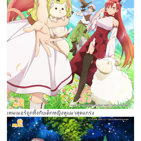
เทมเมอร์ถูกทิ้งกับเด็กหญิงหูแมวสุดแกร่ง