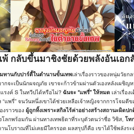
แพ้ กลับขึ้นมาชิงชัยด้วยพลังอันเอก
ยมทานกับปาร์ตี้ในตำนานขั้นเทพ
เล่าเรื่องราวของหนุ่มวัยก
้วอยากจะเป็นนักผจญภัย เขาจะก้าวข้ามผ่านตัวเองหลังเผชิ
บแรงค์ S ในทวีปได้หรือไม่?
ฉันจะ “แพรี่” ให้หมด
เล่าเรื่อง
ง “แพรี่” จนวันหนึ่งเขาได้ช่วยเหลือเจ้าหญิงจากการโจมตีขอ
รื่องราวของ
ผู้ถูกทิ้งเพราะสกิลไร้ค่าอย่างสร้างสถานะผิดปกต
งโลกพร้อมกัน ผ่านทางเทพธิดาที่ระบุตัวตนว่าชื่อ วิซิส,
โท
สถานโบราณที่ไม่เคยมีใครรอด ผลสรุปก็คือ เขาได้ใช้พลังระ