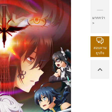
มากกว่า
>
สอบถาม
ธุรกิจ