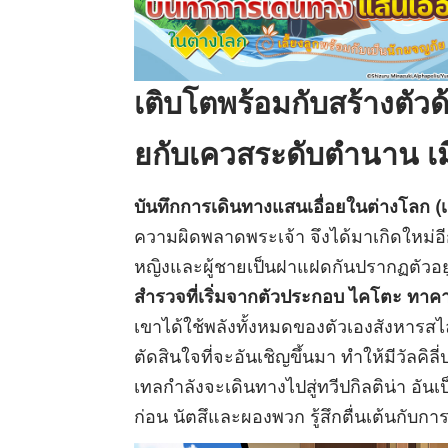
เติบโตพร้อมกับสร้างตัวด
ยกับเควสระดับตำนาน เมื่
บันทึกการเดินทางแสนเอื่อยในต่างโลก (เ
ความผิดพลาดพระเจ้า จึงได้มาเกิดใหม่อ
หญิงและผู้ชายเป็นฝาแฝดกันปรากฏตัวอยู่ในน
สำรวจที่เริ่มจากตัวประกอบ ไคโตะ ทาค
เขาได้ใช้พลังทั้งหมดของตัวเองสังหารสไลม
ตัดสินใจที่จะอันเชิญขึ้นมา ทำให้มีวัลคิ
เทลกำลังจะเดินทางไปสู่ทวีปกิลติน่า อันเ
ก่อน นัตสึและผองพวก รู้สึกตื่นเต้นกับการ