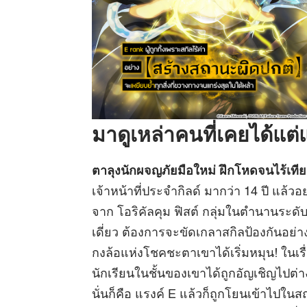
มาดูเหล่าคนที่เคยได้แต่
ตาลุงนักผจญภัยมือใหม่ ฝึกโหดจนไร้เที
เจ้าหน้าที่ประจำกิลด์ มากว่า 14 ปี แล
จาก โอริคัลคุม ฟิสต์ กลุ่มในตำนานระดั
เดี่ยว ต้องการจะขัดเกลาสกิลป้องกันอย่า
กงล้อแห่งโชคชะตาเขาได้เริ่มหมุน! ในเ
นักเรียนในชั้นของเขาได้ถูกอัญเชิญไปต่า
นั่นก็คือ แรงค์ E แล้วก็ถูกโยนเข้าไปใน