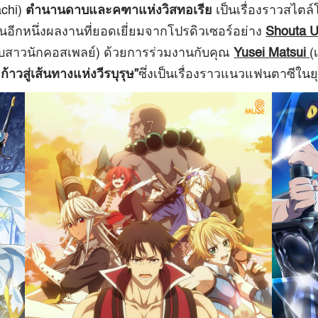
achi)
ตำนานดาบและคฑาแห่งวิสทอเรีย
เป็นเรื่องราวสไตล์
นอีกหนึ่งผลงานที่ยอดเยี่ยมจากโปรดิวเซอร์อย่าง
Shouta 
ากับสาวนักคอสเพลย์) ด้วยการร่วมงานกับคุณ
Yusei Matsui
(
วสู่เส้นทางแห่งวีรบุรุษ”
ซึ่งเป็นเรื่องราวแนวแฟนตาซีใน