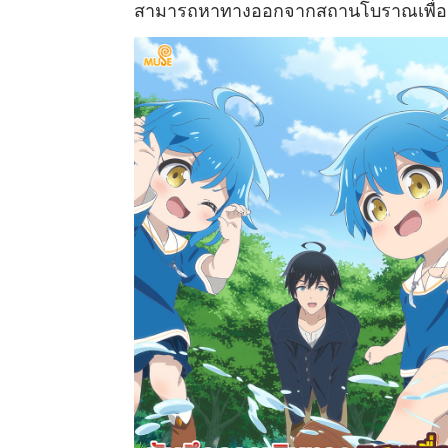
สามารถหาทางออกจากสถานโบราณเพื่