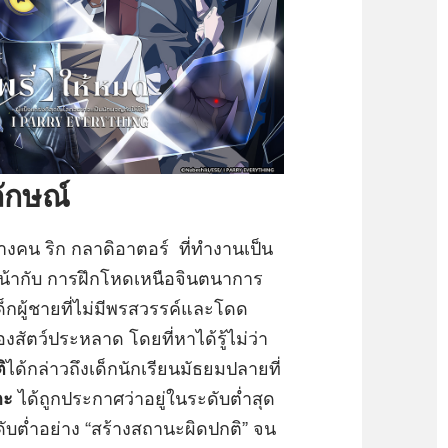
ลักษณ์
ลางคน ริก กลาดิอาตอร์ ที่ทำงานเป็น
ญหน้ากับ การฝึกโหดเหนือจินตนาการ
เด็กผู้ชายที่ไม่มีพรสวรรค์และโดด
งสัตว์ประหลาด โดยที่หาได้รู้ไม่ว่า
ิ
ได้กล่าวถึงเด็กนักเรียนมัธยมปลายที่
กะ
ได้ถูกประกาศว่าอยู่ในระดับต่ำสุด
ดับต่ำอย่าง “สร้างสถานะผิดปกติ” จน