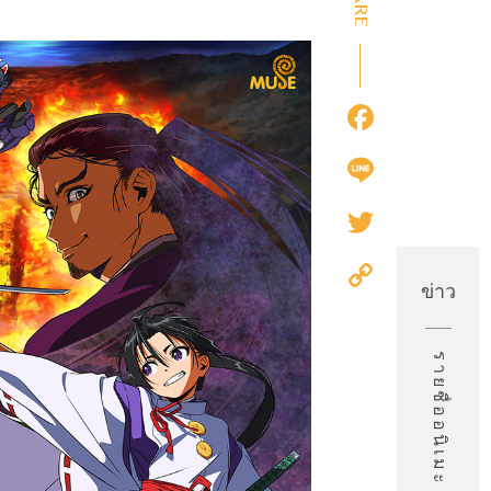
Faceb
Line
Twitter
Copy
ข่าว
Link