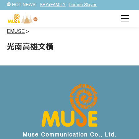
HOT NEWS:
SPYxFAMILY
Demon Slayer
EMUSE
>
光南高雄文橫
Muse Communication Co., Ltd.