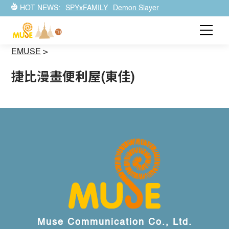
HOT NEWS:
SPYxFAMILY
Demon Slayer
EMUSE
>
捷比漫畫便利屋(東佳)
Muse Communication Co., Ltd.