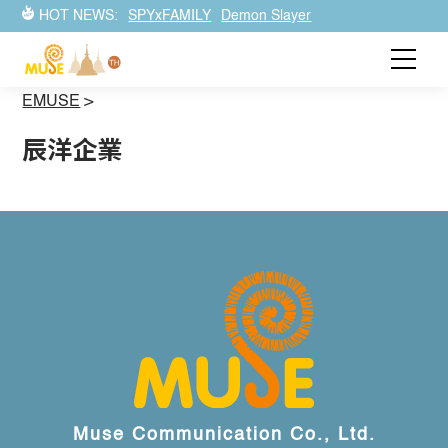
HOT NEWS:
SPYxFAMILY
Demon Slayer
EMUSE
>
辰洋企業
Muse Communication Co., Ltd.