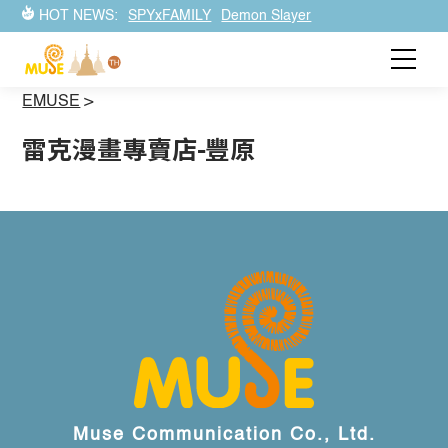
HOT NEWS:
SPYxFAMILY
Demon Slayer
EMUSE
>
雷克漫畫專賣店-豐原
Muse Communication Co., Ltd.