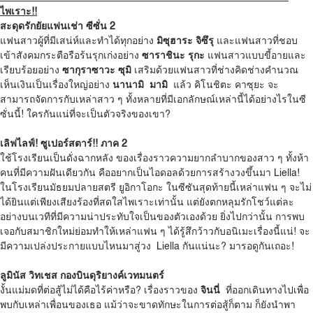
ไพเราะ
!!
สะดุดรักยัยแฟนเช่า
ซีซั่น
2
แฟนสาวผู้ที่มีเสน่ห์และทำได้ทุกอย่าง
มิซุฮาระ จิซึรุ
และแฟนสาวที่ชอบ
เข้าสังคมกระตือรือร้นรุกเก่งอย่าง
ซาราชินะ รุกะ
แฟนสาวแบบขี้อายและ
เรียบร้อยอย่าง
ซากุราซาวะ ซุมิ
เสริมด้วยแฟนสาวที่ช่างคิดช่างคำนวณ
เห็นเงินเป็นเรื่องใหญ่อย่าง
นานามิ
มามิ
แล้ว คิโนชิตะ คาซุยะ จะ
สามารถจัดการกับเหล่าสาว ๆ ทั้งหลายที่มีเอกลักษณ์เหล่านี้ได้อย่างไรในซี
ซั่นนี้! ใครกันแน่ที่จะเป็นตัวจริงของเขา?
เลิฟไลฟ์! ซูเปอร์สตาร์!! ภาค 2
ใช้โรงเรียนเป็นดั่งฉากหลัง ของเรื่องราวความยากลำบากของสาว ๆ ทั้งห้า
คนที่มีความฝันเดียวกัน คืออยากเป็นไอดอลด้วยการสร้างวงขึ้นมา Liella!
ในโรงเรียนมัธยมปลายสตรี ยูอิกาโอกะ ในซีซันสุดท้ายนี้เหล่าแฟน ๆ จะไม่
ได้ยินแต่เพียงเสียงร้องที่สดใสไพเราะเท่านั้น แต่ยังตกหลุมรักโชว์แต่ละ
อย่างบนเวทีที่มีความน่าประทับใจเป็นของตัวเองด้วย ยิ่งไปกว่านั้น การพบ
เจอกับสมาชิกใหม่ย่อมทำให้เหล่าแฟน ๆ ได้รู้สึกว้าวกับอนิเมะเรื่องนี้แน่! จะ
มีความเปล่งประกายแบบไหนมาสู่วง Liella กันแน่นะ? มารอดูกันเถอะ!
ลูมินัส วิทเชส กองบินดุริยางค์เวทมนตร์
งั้นแม่มดที่ต่อสู้ไม่ได้คือไร้ค่าหรือ? เรื่องราวของ
จินนี่
ที่ออกเดินทางไปเพื่อ
พบกับเหล่าเพื่อนของเธอ แม้ว่าจะขาดทักษะในการต่อสู้ก็ตาม ก็ยังนำพา