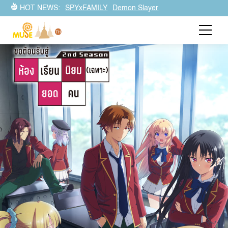
อนิเมะห้ามพลาดในช่วงหนีร้อนฤดูอันอบอ้าวนี้ มีอนิเมะซีซั่นใหม่
HOT NEWS:
SPYxFAMILY
Demon Slayer
เรียงรายหลากหลายแนวให้เลือกชม รับรองว่าต้องมีที่โดนใจคุณ
บ้างแน่นอน กับอนิเมะสุดป็อปปูล่าห์ที่มาถึงในเดือนกรกฎาคม!!