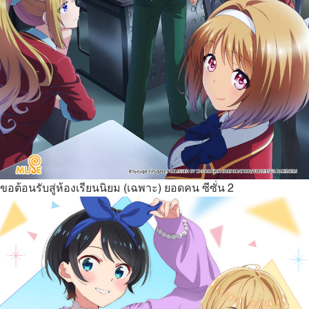
ขอต้อนรับสู่ห้องเรียนนิยม (เฉพาะ) ยอดคน ซีซั่น 2