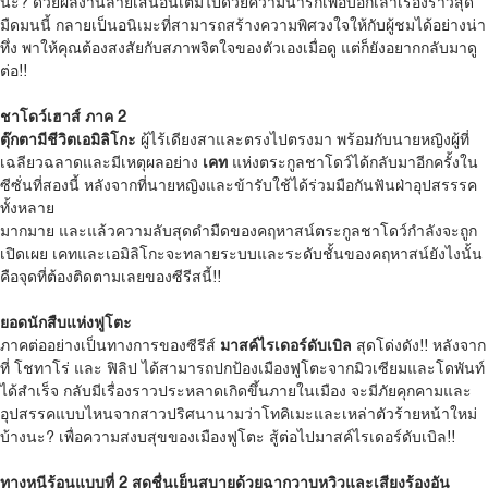
นะ? ด้วยผลงานลายเส้นอันเต็มไปด้วยความน่ารักเพื่อบอกเล่าเรื่องราวสุด
มืดมนนี้ กลายเป็นอนิเมะที่สามารถสร้างความพิศวงใจให้กับผู้ชมได้อย่างน่า
ทึ่ง พาให้คุณต้องสงสัยกับสภาพจิตใจของตัวเองเมื่อดู แต่ก็ยังอยากกลับมาดู
ต่อ!!
ชาโดว์เฮาส์ ภาค 2
ตุ๊กตามีชีวิตเอมิลิโกะ
ผู้ไร้เดียงสาและตรงไปตรงมา พร้อมกับนายหญิงผู้ที่
เฉลียวฉลาดและมีเหตุผลอย่าง
เคท
แห่งตระกูลชาโดว์ได้กลับมาอีกครั้งใน
ซีซั่นที่สองนี้ หลังจากที่นายหญิงและข้ารับใช้ได้ร่วมมือกันฟันฝ่าอุปสรรรค
ทั้งหลาย
มากมาย และแล้วความลับสุดดำมืดของคฤหาสน์ตระกูลชาโดว์กำลังจะถูก
เปิดเผย เคทและเอมิลิโกะจะทลายระบบและระดับชั้นของคฤหาสน์ยังไงนั้น
คือจุดที่ต้องติดตามเลยของซีรีสนี้!!
ยอดนักสืบแห่งฟูโตะ
ภาคต่ออย่างเป็นทางการของซีรีส์
มาสค์ไรเดอร์ดับเบิล
สุดโด่งดัง!! หลังจาก
ที่ โชทาโร่ และ ฟิลิป ได้สามารถปกป้องเมืองฟูโตะจากมิวเซียมและโดพันท์
ได้สำเร็จ กลับมีเรื่องราวประหลาดเกิดขึ้นภายในเมือง จะมีภัยคุกคามและ
อุปสรรคแบบไหนจากสาวปริศนานามว่าโทคิเมะและเหล่าตัวร้ายหน้าใหม่
บ้างนะ? เพื่อความสงบสุขของเมืองฟูโตะ สู้ต่อไปมาสค์ไรเดอร์ดับเบิล!!
ทางหนีร้อนแบบที่
2
สดชื่นเย็นสบายด้วยฉากวาบหวิวและเสียงร้องอัน