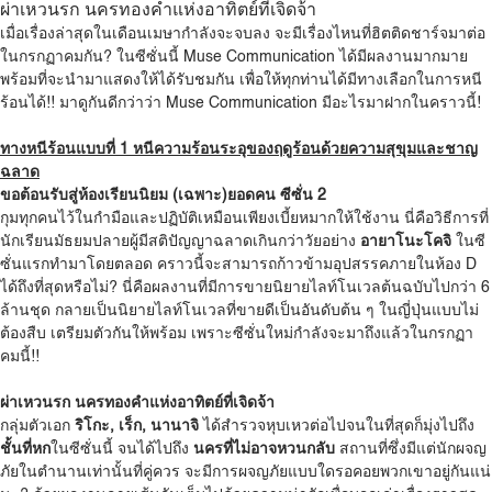
ผ่าเหวนรก นครทองคำแห่งอาทิตย์ที่เจิดจ้า
เมื่อเรื่องล่าสุดในเดือนเมษากำลังจะจบลง จะมีเรื่องไหนที่ฮิตติดชาร์จมาต่อ
ในกรกฏาคมกัน? ในซีซั่นนี้ Muse Communication ได้มีผลงานมากมาย
พร้อมที่จะนำมาแสดงให้ได้รับชมกัน เพื่อให้ทุกท่านได้มีทางเลือกในการหนี
ร้อนได้!! มาดูกันดีกว่าว่า Muse Communication มีอะไรมาฝากในคราวนี้!
ทางหนีร้อนแบบที่ 1 หนีความร้อนระอุของฤดูร้อนด้วยความสุขุมและชาญ
ฉลาด
ขอต้อนรับสู่ห้องเรียนนิยม
(
เฉพาะ
)
ยอดคน
ซีซั่น
2
กุมทุกคนไว้ในกำมือและปฏิบัติเหมือนเพียงเบี้ยหมากให้ใช้งาน นี่คือวิธีการที่
นักเรียนมัธยมปลายผู้มีสติปัญญาฉลาดเกินกว่าวัยอย่าง
อายาโนะโคจิ
ในซี
ซั่นแรกทำมาโดยตลอด คราวนี้จะสามารถก้าวข้ามอุปสรรคภายในห้อง D
ได้ถึงที่สุดหรือไม่? นี่คือผลงานที่มีการขายนิยายไลท์โนเวลต้นฉบับไปกว่า 6
ล้านชุด กลายเป็นนิยายไลท์โนเวลที่ขายดีเป็นอันดับต้น ๆ ในญี่ปุ่นแบบไม่
ต้องสืบ เตรียมตัวกันให้พร้อม เพราะซีซั่นใหม่กำลังจะมาถึงแล้วในกรกฏา
คมนี้!!
ผ่าเหวนรก นครทองคำแห่งอาทิตย์ที่เจิดจ้า
กลุ่มตัวเอก
ริโกะ, เร็ก, นานาจิ
ได้สำรวจหุบเหวต่อไปจนในที่สุดก็มุ่งไปถึง
ชั้นที่หก
ในซีซั่นนี้ จนได้ไปถึง
นครที่ไม่อาจหวนกลับ
สถานที่ซึ่งมีแต่นักผจญ
ภัยในตำนานเท่านั้นที่คู่ควร จะมีการผจญภัยแบบใดรอคอยพวกเขาอยู่กันแน่