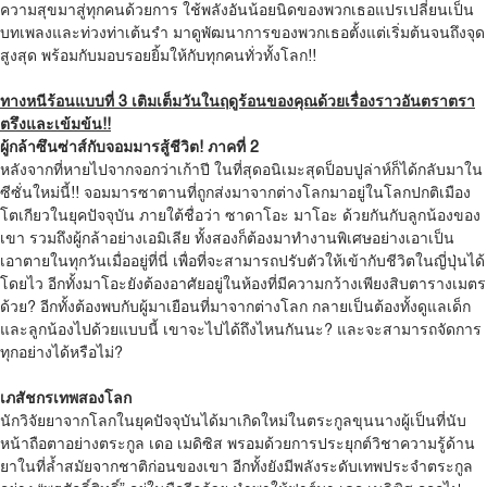
ความสุขมาสู่ทุกคนด้วยการ ใช้พลังอันน้อยนิดของพวกเธอแปรเปลี่ยนเป็น
บทเพลงและท่วงท่าเต้นรำ มาดูพัฒนาการของพวกเธอตั้งแต่เริ่มต้นจนถึงจุด
สูงสุด พร้อมกับมอบรอยยิ้มให้กับทุกคนทั่วทั้งโลก!!
ทางหนีร้อนแบบที่
3
เติมเต็มวันในฤดูร้อนของคุณด้วยเรื่องราวอันตราตรา
ตรึงและเข้มข้น
!!
ผู้กล้าซึนซ่าส์กับจอมมารสู้ชีวิต
!
ภาคที่
2
หลังจากที่หายไปจากจอกว่าเก้าปี ในที่สุดอนิเมะสุดป็อบปูล่าห์ก็ได้กลับมาใน
ซีซั่นใหม่นี้!! จอมมารซาตานที่ถูกส่งมาจากต่างโลกมาอยู่ในโลกปกติเมือง
โตเกียวในยุคปัจจุบัน ภายใต้ชื่อว่า ซาดาโอะ มาโอะ ด้วยกันกับลูกน้องของ
เขา รวมถึงผู้กล้าอย่างเอมิเลีย ทั้งสองก็ต้องมาทำงานพิเศษอย่างเอาเป็น
เอาตายในทุกวันเมื่ออยู่ที่นี่ เพื่อที่จะสามารถปรับตัวให้เข้ากับชีวิตในญี่ปุ่นได้
โดยไว อีกทั้งมาโอะยังต้องอาศัยอยู่ในห้องที่มีความกว้างเพียงสิบตารางเมตร
ด้วย? อีกทั้งต้องพบกับผู้มาเยือนที่มาจากต่างโลก กลายเป็นต้องทั้งดูแลเด็ก
และลูกน้องไปด้วยแบบนี้ เขาจะไปได้ถึงไหนกันนะ? และจะสามารถจัดการ
ทุกอย่างได้หรือไม่?
เภสัชกรเทพสองโลก
นักวิจัยยาจากโลกในยุคปัจจุบันได้มาเกิดใหม่ในตระกูลขุนนางผู้เป็นที่นับ
หน้าถือตาอย่างตระกูล เดอ เมดิซิส พรอมด้วยการประยุกต์วิชาความรู้ด้าน
ยาในที่ล้ำสมัยจากชาติก่อนของเขา อีกทั้งยังมีพลังระดับเทพประจำตระกูล