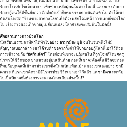
อย่าง “พรศักดิ์สิทธิ์” อยู่ในมืออีกด้วย นำพาให้ฟาร์มา เดอ เมดิซิส ออกไป
รักษาโรคภัยไข้เจ็บต่าง ๆ เพื่อช่วยเหลือผู้คนในต่างโลกนี้ และยกระดับการ
รักษาผู้คนให้ดีขึ้นยิ่งกว่า อีกทั้งยังเข้าถึงคนธรรมดาเดินดินทั่วไป ทำให้เขา
ตัดสินใจเปิด “ร้านขายยาต่างโลก”เพื่อที่จะพลิกโฉมหน้าการแพทย์ของโลก
ไป เรื่องราวของเด็กชายผู้เปลี่ยนแปลงโลกกำลังจะเริ่มต้นในบัดนี้!
ศึกอลวนต่างดาวป่วนโลก
นักเรียนธรรมดาที่หาได้ทั่วไปอย่าง
อามามิยะ
ยูฮิ
จนในวันหนึ่งไม่มี
สัญญาณบอกกล่าว เขาได้รับคำขอจากกิ้งก่าให้ช่วยกอบกู้โลกนี้เอาไว้ด้วย
การเข้าร่วมกับ
“
อัศวินสัตว์
”
โดยก่อนที่เขาจะปฏิเสธไป ก็ถูกโจมตีโดยศัตรู
นำพาให้ชีวิตของเขาแขวนอยู่บนเส้นด้าย ก่อนที่เขาจะต้องสิ้นชีวิตซะก่อน
ก็พบกับบุคคลที่เข้ามาช่วยเขาซึ่งนั่นก็เป็นเพื่อนบ้านของเขาเองอย่าง
ซามิ
ดาเระ
ทีแรกเขาคิดว่ามีฮีโร่มาช่วยชีวิตเขาเอาไว้แล้ว แต่
ซามิดาเระ
กลับ
ไปเป็นปีศาจซึ่งต้องการจะครองโลกเสียอย่างนั้น!?