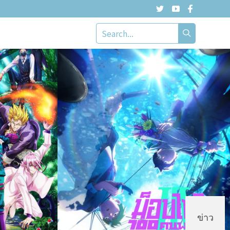
LY พาร์ท 2” และ “PUI PUI”
ข่าว