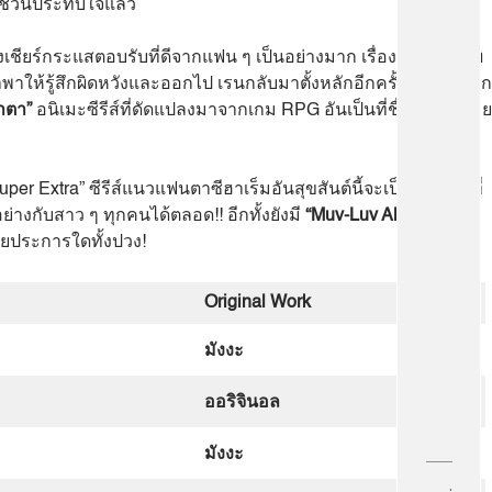
ึงชวนประทับใจแล้ว
รงเชียร์กระแสตอบรับที่ดีจากแฟน ๆ เป็นอย่างมาก เรื่องของ
บีสต์เท
าให้รู้สึกผิดหวังและออกไป เรนกลับมาตั้งหลักอีกครั้งในฐานะนัก
ำตา”
อนิเมะซีรีส์ที่ดัดแปลงมาจากเกม RPG อันเป็นที่ชื่นชอบ กลาย
r Extra” ซีรีส์แนวแฟนตาซีฮาเร็มอันสุขสันต์นี้จะเป็นตัวเลือกที่
่างกับสาว ๆ ทุกคนได้ตลอด!! อีกทั้งยังมี
“Muv-Luv Alternative
้วยประการใดทั้งปวง!
Original Work
มังงะ
ออริจินอล
มังงะ