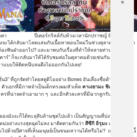
ำตา
ปีเตอร์กริลล์กับห้วงเวลานักปราชญ์ Super Extra
จะได้กลับมาโลดแล่นกับเนื้อหาตอนใหม่ในช่วงตุลาคมนี้ ที่จะมา
ต้องฟันฝ่าออกไป? และมาพบกับเรื่องที่ทำให้หลายท่านต้อง “ติด
คาร์” ก็จะกลับมาให้ได้รับชมต่อในตุลาคมด้วยเช่นกัน! และใน
 เอาแบบให้ติดหนึบจนดึงไม่ออกกันไปเลย!
น3” ที่ถูกจัดทำโดยสตูดิโออย่าง Bones อันเลื่องชื่อด้านสรรค์
 ตัวเอกที่มีภาพจำเป็นเด็กทรงผมหัวเห็ด
คาเงยามะ ชิเงโอะ
ที่มี
ครที่น่าจดจำเอามาก ๆ และอีกตัวละครที่มีฉากลูกรับลูกส่งคู่กัน
ของมังงะก็ได้ทะลุสิบล้านชุดไปแล้ว เป็นสัญญาณที่บ่งบอกว่านี่จะ
ใหม่อย่างแรงสุดฉุดไม่ลง มาติดตามกันว่า
สึซึกิ อิรุมะ
เด็กหนุ่ม
ไปด้วยปีศาจที่เห็นมนุษย์เป็นขนมหวานได้หรือไม่? และในซีซั่นนี้