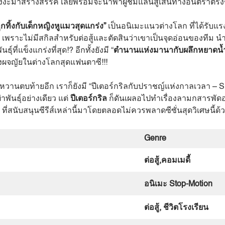
นมังงะมาสร้างสรรค์ เลยพร้อมจะนำพาผู้ชมแล่นสู่เส้นทางอันตราตร
ูกทิ้งกับเด็กหญิงหูแมวสุดแกร่ง”
เป็นอนิเมะแนวต่างโลก ที่ได้รับแ
ราะไม่มีสกิลสำหรับต่อสู้และตัดสินว่าเขาเป็นจุดอ่อนของทีม นำพ
ี่แข็งแกร่งที่สุด!? อีกทั้งยังมี “
ตำนานแห่งมานากับผลึกหยาดน้
ำดิ่งผจญัยในต่างโลกสุดแฟนตาซี!!!
วานตบท้ายอีก เราก็ยังมี “ปีเตอร์กริลกับปราชญ์แห่งกาลเวลา – Supe
าพันธุ์อย่างเดียว แต่
ปีเตอร์กริล
ก็ดันเผลอไปทำเรื่องลามกสารพัดอย
ที่สนับสนุนซีรีส์เหล่านี้มาโดยตลอดไม่ควรพลาดซีซั่นสุดวิเศษนี้ด
Genre
ต่อสู้
,
คอมเมดี้
อนิเมะ
Stop-Motion
ต่อสู้
,
ชีวิตโรงเรียน