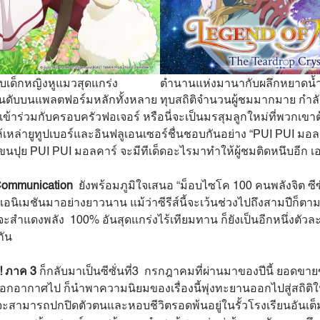
กับเด็กหญิงหูแมวสุดแกร่ง
ตำนานแห่งมานากับผลึกหยาดน้
ันดับบนแพลตฟอร์มหลักทั้งหลาย ทุบสถิติจำนวนผู้ชมมากมาย กำลัง
่เข้าร่วมกับครอบครัวฟอเจอร์ หรือนี่จะเป็นมรสุมลูกใหม่ที่พวกเขา
เหล่ายูทูปเบอร์และอินฟลูเอนเซอร์ชื่นชอบกันอย่าง “PUI PUI มอล
าตัวขนปุย PUI PUI มอลคาร์ จะมีทีเด็ดอะไรมาทำให้ผู้ชมติดหนึบอีก
ommunication
ยังพร้อมภูมิใจเสนอ “ม็อบไซโค 100 คนพลังจิต ซีซั่
ิเมชันมาอย่างยาวนาน แม้ว่าซีรีส์นี้จะเว้นช่วงไปถึงสามปีก็ตาม
จะสำแดงพลัง 100% อันสุดแกร่งไร้เทียมทาน ก็ยังเป็นอีกหนึ่งตัวละ
กัน
! ภาค 3
ก็กลับมาเป็นซีซั่นที่3 กรกฎาคมที่ผ่านมาของปีนี้ ยอดขาย
ด้ออกอากาศไป ก็นำพาความนิยมของเรื่องนี้พุ่งทะยานออกไปสู่สถิติ
จะสามารถปกปิดตัวตนและหอบชีวิตรอดพ้นอยู่ในรั้วโรงเรียนอันเต็ม