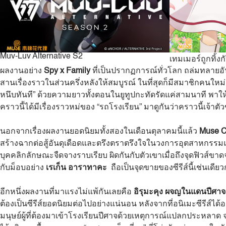
Muv-Luv Alternative S2
เทมเมอร์ถูกทิ้ง
ผลงานอย่าง
Spy x Family
ที่เป็นปรากฏการณ์ทั่วโลก ถล่มทลายอ
สานเรื่องราวในส่วนครึ่งหลังให้สมบูรณ์ ในที่สุดก็มีสมาชิกคนใหม
หนึบทันที” ด้วยความยาวทั้งตอนในยูทูปกะทัดรัดแค่สามนาที พาให้
คราวนี้ได้มีเรื่องราวหม่ของ “รถโรงเรียน” มาดูกันว่าคราวนี้เจ้
นอกจากเรื่องผลงานยอดนิยมทั้งสองในเดือนตุลาคมนี้แล้ว
Muse C
สร้างฉากต่อสู้อันดุเดือดและตรึงตราตรึงใจในวงการอุตสาหกรรมแอน
บุคคลิกลักษณะจืดจางราบเรียบ ผิดกันกับตัวเขาเมื่อถึงจุดฟิวส์ขาด
กับม็อบอย่าง
เรเก็น อาราทาคะ
ถือเป็นจุดขายของซีรีส์นี้เช่นเดียว
อีกหนึ่งผลงานที่มาแรงไม่แพ้กันเลยคือ
อิรุมะคุง ผจญในแดนปีศาจ
ต้องเป็นซีรีส์ยอดนิยมต่อไปอย่างแน่นอน หลังจากที่อนิเมะซีรีส์ไ
มนุษย์ผู้ที่ต้องมาเข้าโรงเรียนปีศาจด้วยเหตุการณ์แปลกประหลาด 