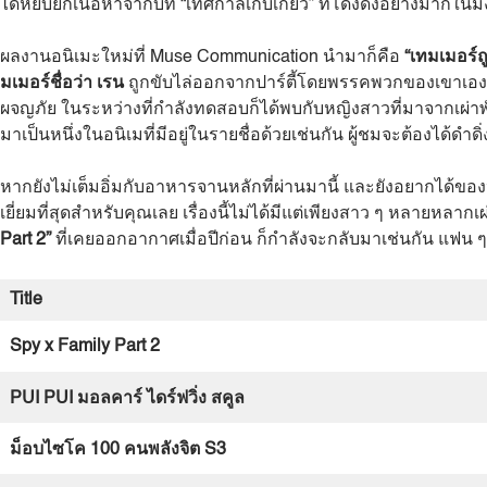
ได้หยิบยกเนื้อหาจากบท “เทศกาลเก็บเกี่ยว” ที่โด่งดังอย่างมากใ
ผลงานอนิเมะใหม่ที่ Muse Communication นำมาก็คือ
“เทมเมอร์ถ
มเมอร์ชื่อว่า เรน
ถูกขับไล่ออกจากปาร์ตี้โดยพรรคพวกของเขาเอง เพ
ผจญภัย ในระหว่างที่กำลังทดสอบก็ได้พบกับหญิงสาวที่มาจากเผ่าพันธุ์ท
มาเป็นหนึ่งในอนิเมที่มีอยู่ในรายชื่อด้วยเช่นกัน ผู้ชมจะต้องได้ด
หากยังไม่เต็มอิ่มกับอาหารจานหลักที่ผ่านมานี้ และยังอยากได้ของห
เยี่ยมที่สุดสำหรับคุณเลย เรื่องนี้ไม่ได้มีแต่เพียงสาว ๆ หลายหลากเผ่
Part 2”
ที่เคยออกอากาศเมื่อปีก่อน ก็กำลังจะกลับมาเช่นกัน แฟน ๆ 
Title
Spy x Family Part 2
PUI PUI
มอลคาร์
ไดร์ฟวิ่ง
สคูล
ม็อบไซโค
100
คนพลังจิต
S3