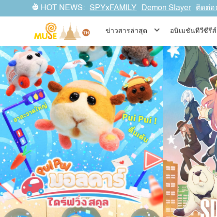
มีทั้งการกลับมาของซีรีส์อนิเมะสุดปัง…ที่เหล่าแฟน ๆ รอคอยมาตลอ
HOT NEWS:
SPYxFAMILY
Demon Slayer
ติดต่อ
ข่าวสารล่าสุด
อนิเมชันทีวีซีร