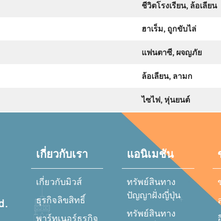
ชีวิตโรงเรียน
,
ล้อเลียน
ฮาเร็ม
,
ถูกขับไล่
แฟนตาซี
,
ผจญภัย
ล้อเลียน
,
ลามก
ไซไฟ
,
หุ่นยนต์
เกี่ยวกับเรา
แอนิเมชัน
เกี่ยวกับมิวส์
ทรัพย์สินทาง
ปัญญาฝั่งญี่ปุ่น
ธุรกิจลิขสิทธิ์
d.
ทรัพย์สินทาง
พาร์ทเนอร์ธุรกิจ
อ