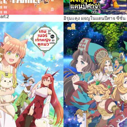
rt.2
อิรุมะคุง ผจญในแดนปีศาจ ซีซั่น