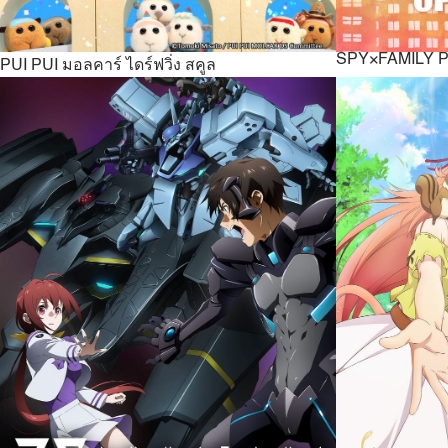
SPY×FAMILY Pa
PUI PUI มอลคาร์ ไดร์ฟวิ่ง สคูล