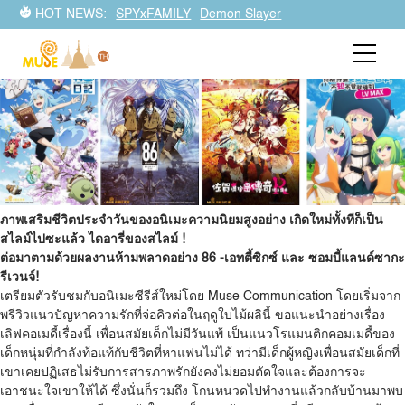
ตลอดวันหยุดยาวนี้มีอนิเมะห้ามพลาด ในซีซั่นใหม่นี้ช่วงเมษายน
HOT NEWS:
SPYxFAMILY
Demon Slayer
2022 Muse Communication ได้ประกาศอนิเมะซีรีส์ใหม่ 18 เรื่อง
ด้วยกัน ขอให้ทิ้งตัวลงนั่งจับป๊อปคอร์นรอชมในซีซั่นหน้าได้เลย
ภาพเสริมชีวิตประจำวันของอนิเมะความนิยมสูงอย่าง
เกิดใหม่ทั้งทีก็เป็น
สไลม์ไปซะแล้ว ไดอารี่ของสไลม์
!
ต่อมาตามด้วยผลงานห้ามพลาดอย่าง 86 -เอทตี้ซิกซ์ และ ซอมบี้แลนด์ซากะ
รีเวนจ์!
เตรียมตัวรับชมกับอนิเมะซีรีส์ใหม่โดย Muse Communication โดยเริ่มจาก
พรีวิวแนวปัญหาความรักที่จ่อคิวต่อในฤดูใบไม้ผลินี้ ขอแนะนำอย่างเรื่อง
เลิฟคอเมดี้เรื่องนี้ เพื่อนสมัยเด็กไม่มีวันแพ้ เป็นแนวโรแมนติกคอมเมดี้ของ
เด็กหนุ่มที่กำลังท้อแท้กับชีวิตที่หาแฟนไม่ได้ ทว่ามีเด็กผู้หญิงเพื่อนสมัยเด็กที่
เขาเคยปฏิเสธไม่รับการสารภาพรักยังคงไม่ยอมตัดใจและต้องการจะ
เอาชนะใจเขาให้ได้ ซึ่งนั่นก็รวมถึง โกนหนวดไปทำงานแล้วกลับบ้านมาพบ