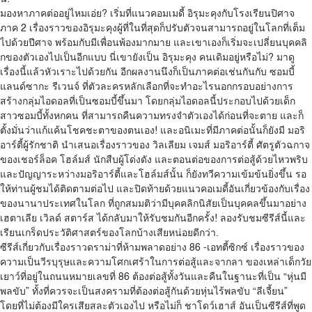
มองหาภาคต่ออยู่ไหมเอ่ย? เริ่มที่แนวคอมเมดี้ อิรุมะคุงกับโรงเรียนปิศาจ
ภาค 2 เรื่องราวของอิรุมะคุงผู้ที่ในที่สุดก็ปรับตัวจนสามารถอยู่ในโลกที่เต็ม
ไปด้วยปีศาจ พร้อมกับมีเพื่อนพ้องมากมาย และเขาเองก็เริ่มจะเปลี่ยนบุคคลิ
กของตัวเองไปเป็นอีกแบบ นี่เขายังเป็น อิรุมะคุง คนเดิมอยู่หรือไม่? มาดู
เรื่องนี้แล้วหัวเราะไปด้วยกัน อีกผลงานนึงก็เป็นภาคต่อเช่นกันกับ ซอมบี้
แลนด์ซากะ รีเวนจ์ ที่ตัวละครหลักเลือกที่จะทำอะไรนอกกรอบอย่างการ
สร้างกลุ่มไอดอลที่เป็นซอมบี้ขึ้นมา โดยกลุ่มไอดอลนี้ประกอบไปด้วยเด็ก
สาวซอมบี้ทั้งหกคน ที่สามารถคืนความทรงจำตัวเองได้ก่อนที่จะตาย และก็
ตั้งมั่นว่าแก้แค้นโชคชะตาของตนเอง! และอนิเมะที่มีภาคต่อนั้นก็ยังมี มอริ
อาร์ตี้ผู้รักชาติ นำเสนอเรื่องราวของ วิลเลียม เจมส์ มอริอาร์ตี้ ศัตรูตัวฉกาจ
ของเชอร์ล็อค โฮล์มส์ นักสืบผู้โด่งดัง และตอนต่อของการต่อสู้ด้วยไหวพริบ
และปัญญาระหว่างมอริอาร์ตี้และโฮล์มส์นั้น ก็ยังทวีความเข้มข้นยิ่งขึ้น รอ
ให้ท่านผู้ชมได้ติดตามต่อไป และปิดท้ายด้วยแนวคอเมดี้อันเกี่ยวข้องกับเรื่อง
ของนานาประเทศในโลก ที่ถูกสมมติว่ามีบุคคลิกนิสัยเป็นบุคคลขึ้นมาอย่าง
เฮตาเลีย เวิลด์ สตาร์ส ได้กลับมาให้รับชมกันอีกครั้ง! ลองรับชมซีรีส์นี้และ
เรียนเกร็ดประวัติศาสตร์ของโลกบ้างเสียหน่อยดีกว่า.
ซีรีส์เกี่ยวกับเรื่องราวดราม่าที่ห้ามพลาดอย่าง 86 -เอทตี้ซิกซ์ เรื่องราวของ
ความเป็นวีรบุรุษและความโศกเศร้าในการต่อสู้และจากลา ของเหล่าเด็กวัย
เยาว์ที่อยู่ในถนนหมายเลขที่ 86 ต้องต่อสู้ทั้งวันและคืนในฐานะที่เป็น “หุ่นมี
พลขับ” ทั้งที่ควรจะเป็นสงครามที่ต้องต่อสู้กันด้วยหุ่นไร้พลขับ “ลีเจี้ยน”
โดยที่ไม่ต้องมีใครเสียสละตัวเองไป หรือไม่ก็ ชาโดว์เฮาส์ อันเป็นซีรีส์ที่พูด