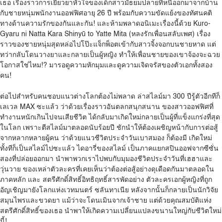
เธอ เรื่องราวการเยียวยาหัวใจของเด็กสาวมัธยมปลายที่หนีออกมาจากบ้าน
กับชายหนุ่มพนักงานออฟฟิศอายุ 26 ปี พร้อมกับความขัดแย้งของทัศนคติ
ทางด้านความรักของกันและกัน! และห้ามพลาดอนิเมะเรื่องนี้ด้วย Kuro-
Gyaru ni Natta Kara Shinyū to Yatte Mita (หลงรักเพื่อนสลับเพศ) เรื่อง
ราวของชายหนุ่มสุดหล่อไปโป๊ะแจ็กพ็อตเข้ากับสาวจิ้งจอกบนชายหาด แต่
ทว่ากลับโดนวางยาและกลายเป็นผู้หญิง ทำให้เพื่อนชายของเขาจ้องจะฉวย
โอกาสใช่ไหม!? มารอดูความหักมุมและดูความเจิดจรัสของตัวเอกทั้งสอง
คน!
ต่อไปสำหรับคนชอบแนวต่างโลกต้องไม่พลาด ล่าสไลม์มา 300 ปีรู้ตัวอีกทีก็
เลเวล MAX ซะแล้ว ว่าด้วยเรื่องราวอันตลกสนุกสนาน ของสาวออฟฟิศที่
ทำงานหนักเกินไปจนเสียชีวิต ได้กลับมาเกิดใหม่กลายเป็นผู้ที่แข็งแกร่งที่สุด
ในโลก เพราะตีสไลม์มาตลอดนับร้อยปี ชักนำให้ต้องเผชิญหน้ากับการต่อสู้
จากหลากหลายผู้คน ว่าด้วยแนวชีวิตประจำวันเบาสมอง ก็ต้องมี เกิดใหม่
ทั้งทีก็เป็นสไลม์ไปซะแล้ว ไดอารี่ของสไลม์ เป็นภาคแยกสปินออฟจากซีซั่น
สองที่ปล่อยออกมา นำพาพวกเราไปพบกับมุมองชีวิตประจำวันที่เฮฮาและ
วุ่นวาย ของเหล่าตัวละครที่เคยเห็นว่าต้องต่อสู้อย่างดุเดือดกันมาตลอดใน
ภาคหลัก และ สตรีศักดิ์สิทธิ์อิทธิฤทธิ์สารพัดอย่าง ตัวละครเอกผู้หญิงที่ถูก
อัญเชิญมายังโลกแห่งเวทมนตร์ ซลันทาเนีย หลังจากนั้นก็กลายเป็นนักวิจัย
สมุนไพรและขวดยา แม้ว่าจะโดนเมินจากเจ้าชาย แต่ด้วยคุณสมบัติแห่ง
สตรีศักดิ์สิทธิ์ของเธอ นำพาให้เกิดความเปลี่ยนแปลงขนานใหญ่กับชีวิตใหม่
นี้!