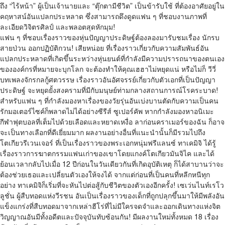
ถึง “ไร้หน้า” ผู้เป็นเจ้านายและ “ตุ๊กตามีชีวิต” เป็นข้ารับใช้ ที่ต้องอาศัยอยู่ใน
คฤหาสน์อันแปลกประหลาด ซึ่งสามารถดึงดูดแฟน ๆ ที่ชอบงานภาพที่
ละเอียดวิจิตรศิลป์ และพลอตสุดหักมุม!
แฟน ๆ ที่ชอบเรื่องราวของหุ่นปัญญาประดิษฐ์ต้องลองมารับชมเรื่อง นักรบ
สายป่วน ออกปฏิบัติกวน! เสียหน่อย ที่เรื่องราวเกี่ยวกับความสัมพันธ์อัน
แปลกประหลาดที่เกิดขึ้นระหว่างหุ่นยนต์ที่กำลังมีความปรารถนาของตนเอง
ขององค์กรที่หมายจะบุกโลก จะต้องทำให้คุณเฮฮาไม่หยุดแน่ หรือไม่ก็ วีวี่
บทเพลงจักรกลกู้ศตวรรษ เรื่องราวอันอัศจรรย์เกี่ยวกับตัวเอกที่เป็นปัญญา
ประดิษฐ์ จะหยุดยั้งสงครามที่มีกับมนุษย์ท่ามกลางสถานการณ์โรคระบาด!
สำหรับแฟน ๆ ที่กำลังมองหาเรื่องของวัยรุ่นอันเบ่งบานตัดกับความเป็นคน
รักมอเตอร์ไซค์ก็พลาดไม่ได้อย่างซีรีส์ ซูเปอร์คัพ หากกำลังมองหาอนิเมะ
กีฬาฟุตบอลที่เต็มไปด้วยเลือดและหยาดเหงื่อ ลาก่อนคราเมอร์ของฉัน ก็อาจ
จะเป็นทางเลือกที่ดีเยี่ยมมาก ผลงานอย่างอื่นที่แนะนำนั้นก็มีรวมไปถึง
โตเกียวรีเวนเจอร์ ที่เป็นเรื่องราวของพระเอกหนุ่มฟรีแลนซ์ ทาเคมิจิ ได้รู้
เรื่องราวการฆาตกรรมแฟนเก่าของเขาโดยแกงค์โตเกียวมันจิไค และได้
ย้อนเวลากลับไปเมื่อ 12 ปีก่อนในวันเดียวกันที่เกิดอุบัติเหตุ ก็ได้สาบานว่าจะ
ต้องช่วยเธอและเปลี่ยนตัวเองให้จงได้ จากแต่ก่อนที่เป็นคนที่หลีกหนีทุก
อย่าง ทาเคมิจิก็เริ่มที่จะหันไปต่อสู้กับชีวิตของตัวเองอีกครั้ง! เซเว่นไนท์เรโว
ลูชั่น ผู้สืบทอดแห่งวีรชน อันเป็นเรื่องราวของเด็กที่ถูกปลุกขึ้นมาให้มีพลังอัน
แข็งแกร่งที่สืบทอดมาจากเหล่าฮีโร่ที่ไม่มีใครจดจำและออกเดินทางแห่งจิต
วิญญาณอันมีทั้งอดีตและปัจจุบันทับซ้อนกัน! มีผลงานใหม่ทั้งหมด 18 เรื่อง