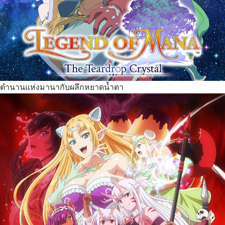
ตำนานแห่งมานากับผลึกหยาดน้ำตา