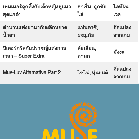
เทมเมอร์ถูกทิ้งกับเด็กหญิงหูแมว
ฮาเร็ม
,
ถูกขับ
ไลท์โน
สุดแกร่ง
ไล่
เวล
ตำนานแห่งมานากับผลึกหยาด
แฟนตาซี
,
ดัดแปลง
น้ำตา
ผจญภัย
จากเกม
ปีเตอร์กริลกับปราชญ์แห่งกาล
ล้อเลียน
,
มังงะ
เวลา
– Super Extra
ลามก
ดัดแปลง
Muv-Luv Alternative Part 2
ไซไฟ
,
หุ่นยนต์
จากเกม