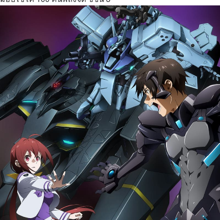
ม็อบไซโค 100 คนพลังจิต ซีซั่น 3