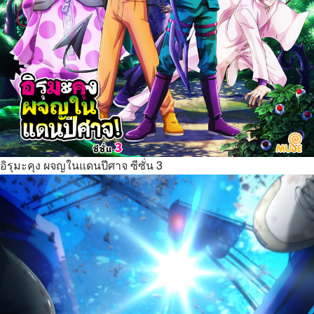
อิรุมะคุง ผจญในแดนปีศาจ ซีซั่น 3