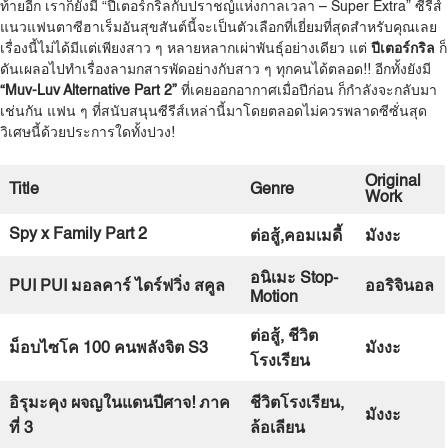
ท้ายอีก เราก็ยังมี “ปีเตอร์กริลกับปราชญ์แห่งกาลเวลา – Super Extra” ซีรีส์
แนวแฟนตาซีฮาเร็มอันสุขสันต์นี้จะเป็นตัวเลือกที่เยี่ยมที่สุดสำหรับคุณเลย
เรื่องนี้ไม่ได้มีแต่เพียงสาว ๆ หลายหลากเผ่าพันธุ์อย่างเดียว แต่
ปีเตอร์กริล
ก็
ดันเผลอไปทำเรื่องลามกสารพัดอย่างกับสาว ๆ ทุกคนได้ตลอด!! อีกทั้งยังมี
“Muv-Luv Alternative Part 2”
ที่เคยออกอากาศเมื่อปีก่อน ก็กำลังจะกลับมา
เช่นกัน แฟน ๆ ที่สนับสนุนซีรีส์เหล่านี้มาโดยตลอดไม่ควรพลาดซีซั่นสุด
วิเศษนี้ด้วยประการใดทั้งปวง!
Original
Title
Genre
Work
Spy x Family Part 2
ต่อสู้
,
คอมเมดี้
มังงะ
อนิเมะ
Stop-
PUI PUI
มอลคาร์
ไดร์ฟวิ่ง
สคูล
ออริจินอล
Motion
ต่อสู้
,
ชีวิต
ม็อบไซโค
100
คนพลังจิต
S3
มังงะ
โรงเรียน
อิรุมะคุง
ผจญในแดนปีศาจ
!
ภาค
ชีวิตโรงเรียน
,
มังงะ
ที่
3
ล้อเลียน