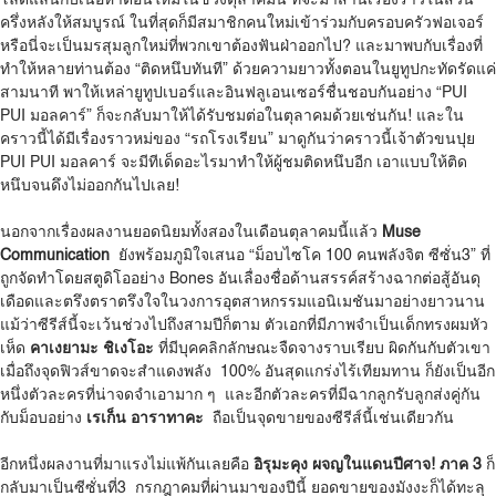
ครึ่งหลังให้สมบูรณ์ ในที่สุดก็มีสมาชิกคนใหม่เข้าร่วมกับครอบครัวฟอเจอร์
หรือนี่จะเป็นมรสุมลูกใหม่ที่พวกเขาต้องฟันฝ่าออกไป? และมาพบกับเรื่องที่
ทำให้หลายท่านต้อง “ติดหนึบทันที” ด้วยความยาวทั้งตอนในยูทูปกะทัดรัดแค่
สามนาที พาให้เหล่ายูทูปเบอร์และอินฟลูเอนเซอร์ชื่นชอบกันอย่าง “PUI
PUI มอลคาร์” ก็จะกลับมาให้ได้รับชมต่อในตุลาคมด้วยเช่นกัน! และใน
คราวนี้ได้มีเรื่องราวหม่ของ “รถโรงเรียน” มาดูกันว่าคราวนี้เจ้าตัวขนปุย
PUI PUI มอลคาร์ จะมีทีเด็ดอะไรมาทำให้ผู้ชมติดหนึบอีก เอาแบบให้ติด
หนึบจนดึงไม่ออกกันไปเลย!
นอกจากเรื่องผลงานยอดนิยมทั้งสองในเดือนตุลาคมนี้แล้ว
Muse
Communication
ยังพร้อมภูมิใจเสนอ “ม็อบไซโค 100 คนพลังจิต ซีซั่น3” ที่
ถูกจัดทำโดยสตูดิโออย่าง Bones อันเลื่องชื่อด้านสรรค์สร้างฉากต่อสู้อันดุ
เดือดและตรึงตราตรึงใจในวงการอุตสาหกรรมแอนิเมชันมาอย่างยาวนาน
แม้ว่าซีรีส์นี้จะเว้นช่วงไปถึงสามปีก็ตาม ตัวเอกที่มีภาพจำเป็นเด็กทรงผมหัว
เห็ด
คาเงยามะ ชิเงโอะ
ที่มีบุคคลิกลักษณะจืดจางราบเรียบ ผิดกันกับตัวเขา
เมื่อถึงจุดฟิวส์ขาดจะสำแดงพลัง 100% อันสุดแกร่งไร้เทียมทาน ก็ยังเป็นอีก
หนึ่งตัวละครที่น่าจดจำเอามาก ๆ และอีกตัวละครที่มีฉากลูกรับลูกส่งคู่กัน
กับม็อบอย่าง
เรเก็น อาราทาคะ
ถือเป็นจุดขายของซีรีส์นี้เช่นเดียวกัน
อีกหนึ่งผลงานที่มาแรงไม่แพ้กันเลยคือ
อิรุมะคุง ผจญในแดนปีศาจ! ภาค 3
ก็
กลับมาเป็นซีซั่นที่3 กรกฎาคมที่ผ่านมาของปีนี้ ยอดขายของมังงะก็ได้ทะลุ