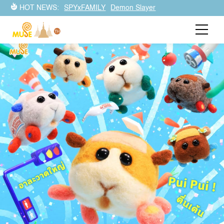
มีทั้งการกลับมาของซีรีส์อนิเมะสุดปัง…ที่เหล่าแฟน ๆ รอคอยมา
HOT NEWS:
SPYxFAMILY
Demon Slayer
ตลอด!! รวมถึงมีเรื่องที่เหมาะกับผู้ชมทุกเพศทุกวัยอย่าง
“SPY×FAMILY พาร์ท 2” และ “PUI PUI”