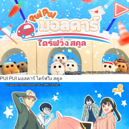
PUI PUI มอลคาร์ ไดร์ฟวิ่ง สคูล