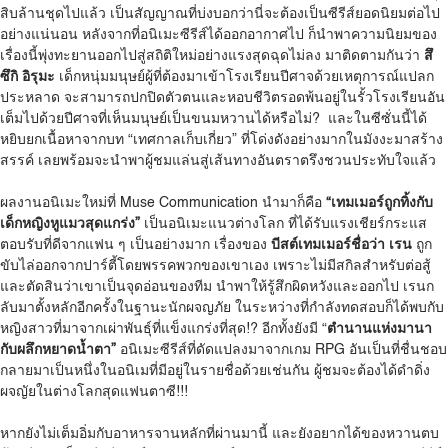
สิบล้านชุดไปแล้ว เป็นสัญญาณที่บ่งบอกว่านี่จะต้องเป็นซีรีส์ยอดนิยมต่อไป
อย่างแน่นอน หลังจากที่อนิเมะซีรีส์ได้ออกอากาศไป ก็นำพาความนิยมของ
เรื่องนี้พุ่งทะยานออกไปสู่สถิติใหม่อย่างแรงสุดฉุดไม่ลง มาติดตามกันว่า
สึ
ซึกิ อิรุมะ
เด็กหนุ่มมนุษย์ผู้ที่ต้องมาเข้าโรงเรียนปีศาจด้วยเหตุการณ์แปลก
ประหลาด จะสามารถปกปิดตัวตนและหอบชีวิตรอดพ้นอยู่ในรั้วโรงเรียนอัน
เต็มไปด้วยปีศาจที่เห็นมนุษย์เป็นขนมหวานได้หรือไม่? และในซีซั่นนี้ได้
หยิบยกเนื้อหาจากบท “เทศกาลเก็บเกี่ยว” ที่โด่งดังอย่างมากในมังงะมาสร้าง
สรรค์ เลยพร้อมจะนำพาผู้ชมแล่นสู่เส้นทางอันตราตรึงชวนประทับใจแล้ว
ผลงานอนิเมะใหม่ที่ Muse Communication นำมาก็คือ
“เทมเมอร์ถูกทิ้งกับ
เด็กหญิงหูแมวสุดแกร่ง”
เป็นอนิเมะแนวต่างโลก ที่ได้รับแรงเชียร์กระแส
ตอบรับที่ดีจากแฟน ๆ เป็นอย่างมาก เรื่องของ
บีสต์เทมเมอร์ชื่อว่า เรน
ถูก
ขับไล่ออกจากปาร์ตี้โดยพรรคพวกของเขาเอง เพราะไม่มีสกิลสำหรับต่อสู้
และตัดสินว่าเขาเป็นจุดอ่อนของทีม นำพาให้รู้สึกผิดหวังและออกไป เรนก
ลับมาตั้งหลักอีกครั้งในฐานะนักผจญภัย ในระหว่างที่กำลังทดสอบก็ได้พบกับ
หญิงสาวที่มาจากเผ่าพันธุ์ที่แข็งแกร่งที่สุด!? อีกทั้งยังมี “
ตำนานแห่งมานา
กับผลึกหยาดน้ำตา”
อนิเมะซีรีส์ที่ดัดแปลงมาจากเกม RPG อันเป็นที่ชื่นชอบ
กลายมาเป็นหนึ่งในอนิเมที่มีอยู่ในรายชื่อด้วยเช่นกัน ผู้ชมจะต้องได้ดำดิ่ง
ผจญัยในต่างโลกสุดแฟนตาซี!!!
หากยังไม่เต็มอิ่มกับอาหารจานหลักที่ผ่านมานี้ และยังอยากได้ของหวานตบ