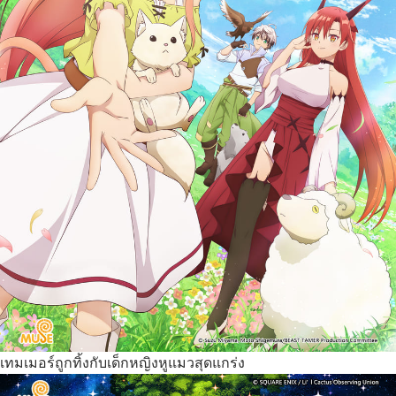
เทมเมอร์ถูกทิ้งกับเด็กหญิงหูแมวสุดแกร่ง