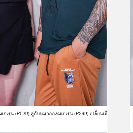
งเอเรน (P529) คู่กับหมวกกลมเอเรน (P399) เปลี่ยนเสื้อผ้าชีวิต