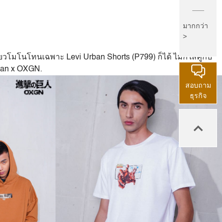
มากกว่า
>
ดี่ยวโมโนโทนเฉพาะ Levi Urban Shorts (P799) ก็ได้ ไม่ก็ใส่คู่กับ
itan x OXGN.
สอบถาม
ธุรกิจ