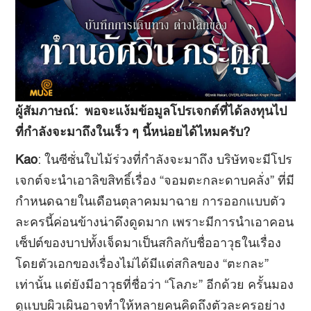
ผู้สัมภาษณ์
:
พอจะแง้มข้อมูลโปรเจกต์ที่ได้ลงทุนไป
ที่กำลังจะมาถึงในเร็ว ๆ นี้หน่อยได้ไหมครับ?
Kao
: ในซีซั่นใบไม้ร่วงที่กำลังจะมาถึง บริษัทจะมีโปร
เจกต์จะนำเอาลิขสิทธิ์เรื่อง “จอมตะกละดาบคลั่ง” ที่มี
กำหนดฉายในเดือนตุลาคมมาฉาย การออกแบบตัว
ละครนี้ค่อนข้างน่าดึงดูดมาก เพราะมีการนำเอาคอน
เซ็ปต์ของบาปทั้งเจ็ดมาเป็นสกิลกับชื่ออาวุธในเรื่อง
โดยตัวเอกของเรื่องไม่ได้มีแต่สกิลของ “ตะกละ”
เท่านั้น แต่ยังมีอาวุธที่ชื่อว่า “โลภะ” อีกด้วย ครั้นมอง
ดูแบบผิวเผินอาจทำให้หลายคนคิดถึงตัวละครอย่าง