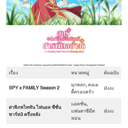
เรื่อง
หมวดหมู่
ต้นฉบับ
มุกตลก
,
คอเม
SPY x FAMILY Season 2
มังงะ
ดี้ครอบครัว
แอคชั่น
,
ผ่าพิภพไททัน ไฟนอล ซีซั่น
แฟนตาซีมืด
มังงะ
พาร์ท
3
ครึ่งหลัง
หม่น