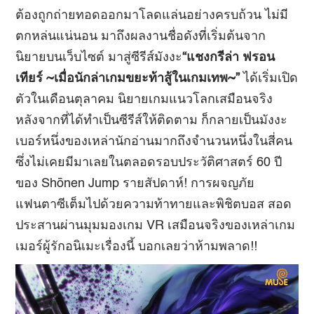
ต้องถูกถ่ายทอดออกมาโลดแล่นอย่างครบถ้วน ไม่มี
ตกหล่นแน่นอน มาถึงผลงานชื่อดังที่เริ่มต้นจาก
นิยายบนเว็บไซต์ มาสู่ซีรีส์มังงะ
“
แชงกรีล่า ฟรอน
เทียร์
~
เมื่อนักล่าเกมขยะท้าสู้ในเกมเทพ
~”
ได้เริ่มเปิด
ตัวในเดือนตุลาคม นิยายเกมแนวโลกเสมือนจริง
หลังจากที่ได้ทำเป็นซีรีส์ให้ติดตาม ก็กลายเป็นมังงะ
เบอร์หนึ่งของเหล่านักอ่านมากถึงจำนวนหนึ่งในสี่คน
ซึ่งไม่เคยมีมาเลยในตลอดรอบประวัติศาสตร์ 60 ปี
ของ Shōnen Jump รายสัปดาห์! การผจญภัย
แฟนตาซีเต็มไปด้วยความท้าทายและพิชิตบอส สอด
ประสานผ่านมุมมองเกม VR เสมือนจริงของเหล่าเกม
เมอร์ผู้รักอนิเมะเรื่องนี้ บอกเลยว่าห้ามพลาด!!