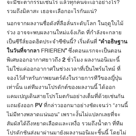
จะมีชะตากรรมเช่นไร แล้วทุกคนจะเอาอย่างไร?
รวมถึงมิคาสะ เธอจะเลือกอะไรกันแน่?
นอกจากผลงานชื่อดังที่ลือลั่นระดับโลก ในฤดูใบไม้
ร่วง อาจจะพบผลงานใหม่แจ้งเกิด ที่กำลังจะกลาย
เป็นซีรีส์ยอดฮิตประจำซีซันนี้? เริ่มต้นที่
“
คำอธิษฐาน
ในวันที่จากลา
FRIEREN
”
ซึ่งตอนแรกจะเป็นตอน
พิเศษออกอากาศยาวถึง
2
ชั่วโมง ผลงานอนิเมะนี้
ไม่ใช่แค่ออกอากาศในช่วงเวลาที่เป็นไพร์มไทม์ ที่
จองไว้สำหรับภาพยนตร์ดังในรายการทีวีของญี่ปุ่น
เท่านั้น แต่ทีมงานโปรดักต์ของผลงานนี้ ได้ออก
แคมเปญเดินสายโปรโมตกันอย่างเต็มที่ด้วยเช่นกัน
แถมยังออก
PV
ที่กล่าวออกมาอย่างชัดเจนว่า “งานนี้
ไม่มีทางพลาดแน่นอน” เพราะงั้นไม่แปลกเลยที่จะ
สัมผัสได้ถึงหยาดเลือดและเหงื่อ รวมถึงน้ำตา ที่ทีม
โปรดักชันส่งมาผ่านมายังผลงานอนิเมะชิ้นนี้ โดยไม่