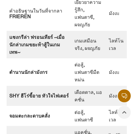
เยียวยาความ
รู้สึก
,
คำอธิษฐานในวันที่จากลา
มังงะ
FRIEREN
แฟนตาซี
,
ผจญภัย
แชงกรีล่า ฟรอนเทียร์
~
เมื่อ
เกมเสมือน
ไลท์โน
นักล่าเกมขยะท้าสู้ในเกม
จริง
,
ผจญภัย
เวล
เทพ
~
ต่อสู้
,
ตำนานนักล่ามังกร
แฟนตาซีมืด
มังงะ
หม่น
เดือดดาล
,
แอ
SHY
ฮีโร่ขี้อาย หัวใจไฟเตอร์
มังงะ
คชั่น
ต่อสู้
,
ไลท์โน
จอมตะกละดาบคลั่ง
แฟนตาซี
เวล
แอคชั่น
,