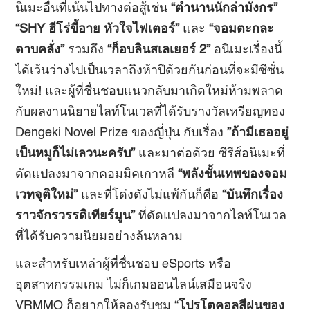
นิเมะอื่นที่เน้นไปทางต่อสู้เช่น
“
ตำนานนักล่ามังกร
”
“
SHY
ฮีโร่ขี้อาย หัวใจไฟเตอร์
”
และ
“จอมตะกละ
ดาบคลั่ง”
รวมถึง
“ก็อบลินสเลเยอร์
2
”
อนิเมะเรื่องนี้
ได้เว้นว่างไปเป็นเวลาถึงห้าปีด้วยกันก่อนที่จะมีซีซั่น
ใหม่! และผู้ที่ชื่นชอบแนวกลับมาเกิดใหม่ห้ามพลาด
กับผลงานนิยายไลท์โนเวลที่ได้รับรางวัลเหรียญทอง
Dengeki Novel Prize ของญี่ปุ่น กับเรื่อง
”
ถ้ามีเธออยู่
เป็นหมูก็ไม่เลวนะครับ
”
และมาต่อด้วย ซีรีส์อนิเมะที่
ดัดแปลงมาจากคอมมิคเกาหลี
“
พลังขั้นเทพของจอม
เวทจุติใหม่
”
และที่โด่งดังไม่แพ้กันก็คือ
“
บันทึกเรื่อง
ราวจักรวรรดิเทียร์มูน
”
ที่ดัดแปลงมาจากไลท์โนเวล
ที่ได้รับความนิยมอย่างล้นหลาม
และสำหรับเหล่าผู้ที่ชื่นชอบ eSports หรือ
อุตสาหกรรมเกม ไม่ก็เกมออนไลน์เสมือนจริง
VRMMO ก็อยากให้ลองรับชม “
โปรโตคอลสีฝนของ