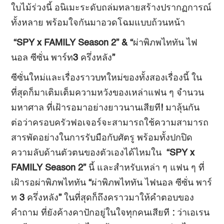
ใบไม้ร่วงนี้ อนิเมะระดับถล่มทลายสร้างปรากฏการณ์
ทั้งหลาย พร้อมใจกันมาอวดโฉมแบบถ้วนหน้า
“SPY x FAMILY Season 2” & “
ผ่าพิภพไททัน ไฟ
นอล ซีซั่น พาร์ท
3
ครึ่งหลัง
”
ซีซั่นใหม่และเรื่องราวบทใหม่ของทั้งสองเรื่องนี้ ใน
ที่สุดก็มาเติมเต็มความหวังของเหล่าแฟน ๆ จำนวน
มหาศาล ที่เฝ้ารอมาอย่างยาวนานเสียที
!
มาลุ้นกัน
ต่อว่าครอบครัวฟอเจอร์จะสามารถใช้ความสามารถ
สารพัดอย่างในการรับมือกับศัตรู พร้อมทั้งปกปิด
ความลับด้านตัวตนของตัวเองได้ไหมใน
“SPY x
FAMILY Season 2”
นี้ และสำหรับเหล่า ๆ แฟน ๆ ที่
เฝ้ารอผ่าพิภพไททัน
“
ผ่าพิภพไททัน ไฟนอล ซีซั่น พาร์
ท
3
ครึ่งหลัง
”
ในที่สุดก็ถึงคราวมาให้คำตอบของ
คำถาม ที่ยังค้างคาปักอยู่ในใจทุกคนเสียที
:
ว่าเอเรน