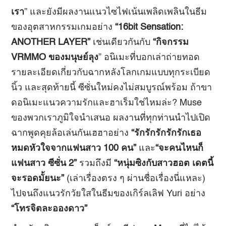
เรา
” และยังมีผลงานแนวไซไฟเน้นเพลิดเพลินในธีม
ของอุตสาหกรรมเกมอย่าง
“16bit Sensation:
ANOTHER LAYER”
เช่นเดียวกันกับ
“กิจกรรม
VRMMO ของมนุษย์ลุง
” อนิเมะที่บอกเล่าถ่ายทอด
รายละเอียดเกี่ยวกับฉากหลังโลกเกมแบบทุกระเบียด
นิ้ว และสุดท้ายนี้ ซีซั่นใหม่คงไม่สมบูรณ์พร้อม ถ้าขา
ดอนิเมะแนวความรักและฮาเร็มใช่ไหมล่ะ? Muse
ของพวกเราภูมิใจนำเสนอ ผลงานที่ทุกท่านนำไปเปิด
ฉากพูดคุยล้อเล่นกันเฮฮาอย่าง
“รักรักรักรักรักเธอ
หมดหัวใจจากแฟนสาว 100 คน”
และ
“จะคนไหนก็
แฟนสาว ซีซั่น 2”
รวมถึงมี
“หนุ่มซิงกับสาวฮอต เดตนี้
จะรอดมั้ยนะ”
(เล่าเรื่องตรง ๆ ผ่านชื่อเรื่องนี่แหละ)
ไปจนถึงแนวรักวัยใสในธีมของเกิร์ลเลิฟ Yuri อย่าง
“โทรจิตละอองดาว”